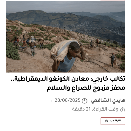
تكالب خارجي: معادن الكونغو الديمقراطية..
محفز مزدوج للصراع والسلام
هايدي الشافعي
28/08/2025
وقت القراءة: 21 دقيقة
أقرأ المزيد