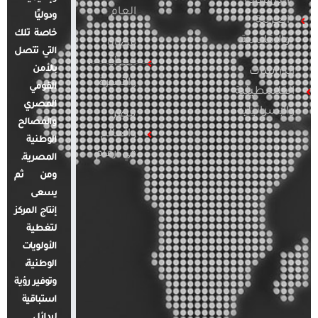
الدراسات
العام
ودوليًا
العربية
خاصة تلك
والإقليمية
قضايا
التي تتصل
المرأة
بالأمن
الدراسات
والأسرة
القومي
الفلسطينية
المصري
والإسرائيلية
مصر
والمصالح
والعالم
الوطنية
في أرقام
المصرية.
ومن ثم
يسعى
إنتاج المركز
لتغطية
الأولويات
الوطنية،
وتوفير رؤية
استباقية
لبدائل