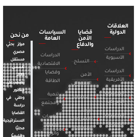
العلاقات
الدولية
قضايا
السياسات
من نحن
الأمن
العامة
والدفاع
مركز بحثي
الدراسات
مصري
الدراسات
الآسيوية
مستقل
التسلح
الاقتصادية
تأسس
الدراسات
وقضايا
الأمن
2018.
الأفريقية
الطاقة
يعتمد على
السيبراني
منظور
الدراسات
تنمية
التطرف
وطني في
الأمريكية
ومجتمع
دراسة
الإرهاب
القضايا
الدراسات
دراسات
والصراعات
الاستراتيجية
الأوروبية
الإعلام
المسلحة
محليًا
والرأي
وإقليميًا