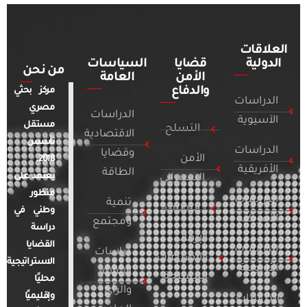
العلاقات
الدولية
قضايا
السياسات
من نحن
الأمن
العامة
والدفاع
مركز بحثي
الدراسات
مصري
الدراسات
الآسيوية
مستقل
التسلح
الاقتصادية
تأسس
الدراسات
وقضايا
الأمن
2018.
الأفريقية
الطاقة
يعتمد على
السيبراني
منظور
الدراسات
تنمية
التطرف
وطني في
الأمريكية
ومجتمع
دراسة
الإرهاب
القضايا
الدراسات
دراسات
والصراعات
الاستراتيجية
الأوروبية
الإعلام
المسلحة
محليًا
والرأي
وإقليميًا
الدراسات