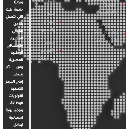
العام
ودوليًا
العربية
خاصة تلك
والإقليمية
قضايا
التي تتصل
المرأة
بالأمن
الدراسات
والأسرة
القومي
الفلسطينية
المصري
والإسرائيلية
مصر
والمصالح
والعالم
الوطنية
في أرقام
المصرية.
ومن ثم
يسعى
إنتاج المركز
لتغطية
الأولويات
الوطنية،
وتوفير رؤية
استباقية
لبدائل