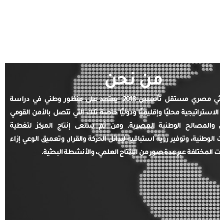
من نحن
مركز بحثي مصري مستقل تأسس 2018. يعتمد على منظور وطني في دراسة
الاستراتيجية محليًا وإقليميًا ودوليًا خاصة تلك التي تتصل بالأمن القومي
والمصالح الوطنية المصرية. ومن ثم يسعى إنتاج المركز لتغطية
ت الوطنية، وتوفير رؤية استباقية لبدائل الحركة والقرار. وتعميق الوعي إزاء
ت المختلفة عبر عدة صور من الإنتاج العلمي، والأنشطة البحثية.