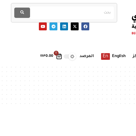
0
En
ز
English
المرصد
EGP
0.00