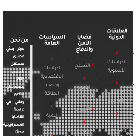
العلاقات
الدولية
قضايا
السياسات
من نحن
الأمن
العامة
والدفاع
مركز بحثي
مصري
الدراسات
مستقل
التسلح
الدراسات
الآسيوية
تأسس
الاقتصادية
2018.
وقضايا
يعتمد على
الأمن
الدراسات
الطاقة
منظور
السيبراني
الأفريقية
وطني في
التطرف
دراسة
تنمية
القضايا
الدراسات
ومجتمع
الاستراتيجية
الأمريكية
الإرهاب
محليًا