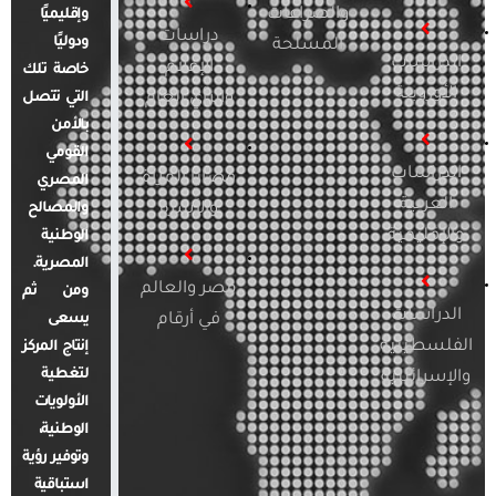
والصراعات
وإقليميًا
دراسات
ودوليًا
المسلحة
الدراسات
الإعلام
خاصة تلك
الأوروبية
والرأي العام
التي تتصل
بالأمن
القومي
الدراسات
قضايا المرأة
المصري
العربية
والأسرة
والمصالح
والإقليمية
الوطنية
المصرية.
مصر والعالم
ومن ثم
الدراسات
في أرقام
يسعى
الفلسطينية
إنتاج المركز
لتغطية
والإسرائيلية
الأولويات
الوطنية،
وتوفير رؤية
استباقية