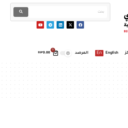
0
En
ز
English
المرصد
EGP
0.00