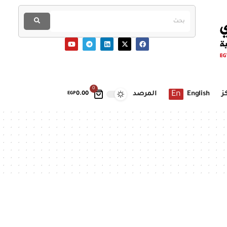
0
En
ز
English
المرصد
EGP
0.00