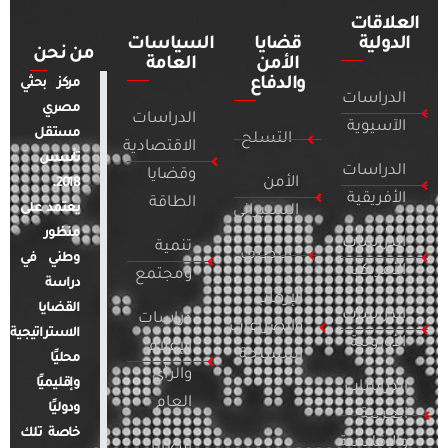
العلاقات
الدولية
قضايا
السياسات
من نحن
الأمن
العامة
والدفاع
مركز بحثي
الدراسات
مصري
الدراسات
الآسيوية
مستقل
التسلح
الاقتصادية
تأسس
الدراسات
وقضايا
الأمن
2018.
الأفريقية
الطاقة
يعتمد على
السيبراني
منظور
الدراسات
تنمية
التطرف
وطني في
الأمريكية
ومجتمع
دراسة
الإرهاب
القضايا
الدراسات
دراسات
والصراعات
الاستراتيجية
الأوروبية
الإعلام
المسلحة
محليًا
والرأي
وإقليميًا
الدراسات
العام
ودوليًا
العربية
خاصة تلك
والإقليمية
قضايا