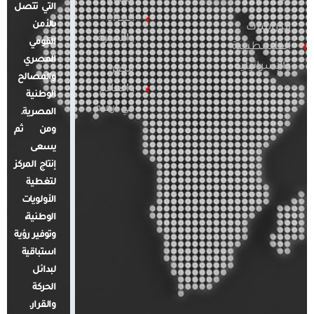
التي تتصل
المرأة
بالأمن
الدراسات
والأسرة
القومي
الفلسطينية
المصري
والإسرائيلية
مصر
والمصالح
والعالم
الوطنية
في أرقام
المصرية.
ومن ثم
يسعى
إنتاج المركز
لتغطية
الأولويات
الوطنية،
وتوفير رؤية
استباقية
لبدائل
الحركة
والقرار.