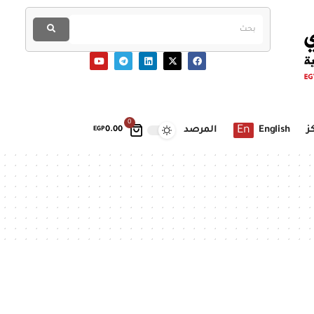
0
En
ز
English
المرصد
EGP
0.00