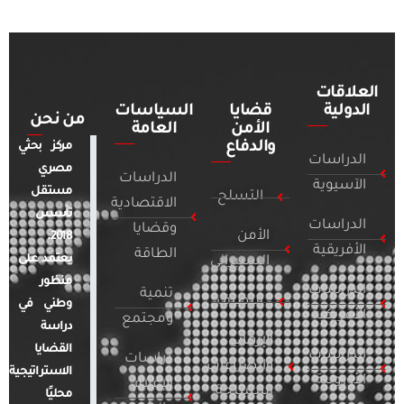
العلاقات
الدولية
قضايا
السياسات
من نحن
الأمن
العامة
والدفاع
مركز بحثي
الدراسات
مصري
الدراسات
الآسيوية
مستقل
التسلح
الاقتصادية
تأسس
الدراسات
وقضايا
الأمن
2018.
الأفريقية
الطاقة
يعتمد على
السيبراني
منظور
الدراسات
تنمية
التطرف
وطني في
الأمريكية
ومجتمع
دراسة
الإرهاب
القضايا
الدراسات
دراسات
والصراعات
الاستراتيجية
الأوروبية
الإعلام
المسلحة
محليًا