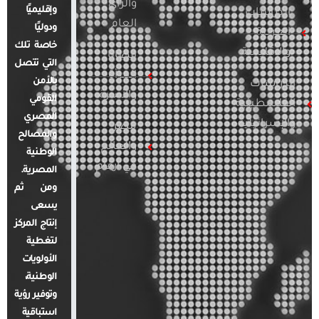
والرأي
وإقليميًا
الدراسات
العام
ودوليًا
العربية
خاصة تلك
والإقليمية
قضايا
التي تتصل
المرأة
بالأمن
الدراسات
والأسرة
القومي
الفلسطينية
المصري
والإسرائيلية
مصر
والمصالح
والعالم
الوطنية
في أرقام
المصرية.
ومن ثم
يسعى
إنتاج المركز
لتغطية
الأولويات
الوطنية،
وتوفير رؤية
استباقية