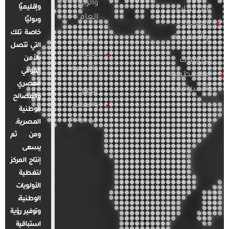
والرأي
وإقليميًا
الدراسات
العام
ودوليًا
العربية
خاصة تلك
والإقليمية
قضايا
التي تتصل
المرأة
بالأمن
الدراسات
والأسرة
القومي
الفلسطينية
المصري
والإسرائيلية
مصر
والمصالح
والعالم
الوطنية
في أرقام
المصرية.
ومن ثم
يسعى
إنتاج المركز
لتغطية
الأولويات
الوطنية،
وتوفير رؤية
استباقية