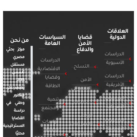
العلاقات
الدولية
قضايا
السياسات
من نحن
الأمن
العامة
والدفاع
مركز بحثي
الدراسات
مصري
الدراسات
الآسيوية
مستقل
التسلح
الاقتصادية
تأسس
الدراسات
وقضايا
الأمن
2018.
الأفريقية
الطاقة
يعتمد على
السيبراني
منظور
الدراسات
تنمية
التطرف
وطني في
الأمريكية
ومجتمع
دراسة
الإرهاب
القضايا
الدراسات
دراسات
والصراعات
الاستراتيجية
الأوروبية
الإعلام
المسلحة
محليًا