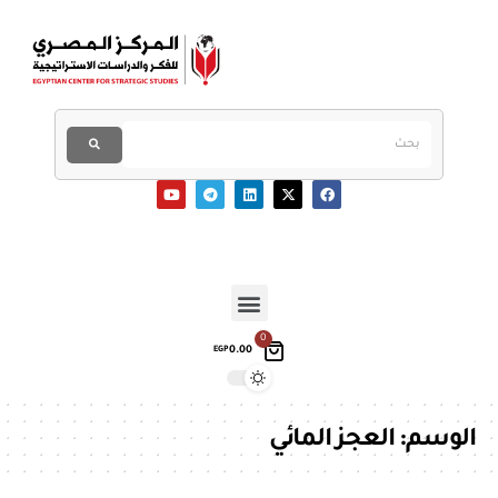
0
0.00
EGP
الوسم:
العجز المائي