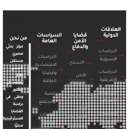
العلاقات
الدولية
قضايا
السياسات
من نحن
الأمن
العامة
والدفاع
مركز بحثي
الدراسات
مصري
الدراسات
الآسيوية
مستقل
التسلح
الاقتصادية
تأسس
الدراسات
وقضايا
الأمن
2018.
الأفريقية
الطاقة
يعتمد على
السيبراني
منظور
الدراسات
تنمية
التطرف
وطني في
الأمريكية
ومجتمع
دراسة
الإرهاب
القضايا
الدراسات
دراسات
والصراعات
الاستراتيجية
الأوروبية
الإعلام
المسلحة
محليًا