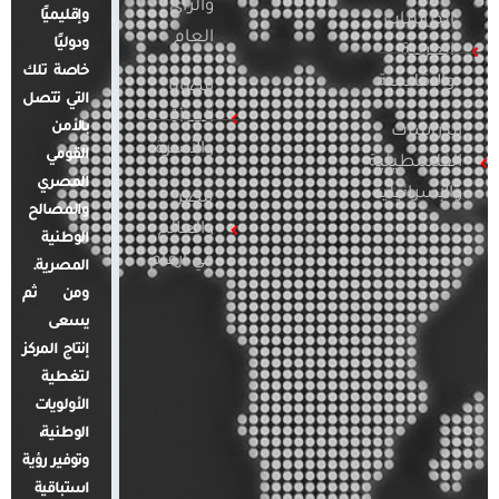
والرأي
وإقليميًا
الدراسات
العام
ودوليًا
العربية
خاصة تلك
والإقليمية
قضايا
التي تتصل
المرأة
بالأمن
الدراسات
والأسرة
القومي
الفلسطينية
المصري
والإسرائيلية
مصر
والمصالح
والعالم
الوطنية
في أرقام
المصرية.
ومن ثم
يسعى
إنتاج المركز
لتغطية
الأولويات
الوطنية،
وتوفير رؤية
استباقية