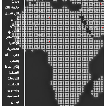
العام
ودوليًا
العربية
خاصة تلك
والإقليمية
قضايا
التي تتصل
المرأة
بالأمن
الدراسات
والأسرة
القومي
الفلسطينية
المصري
والإسرائيلية
مصر
والمصالح
والعالم
الوطنية
في أرقام
المصرية.
ومن ثم
يسعى
إنتاج المركز
لتغطية
الأولويات
الوطنية،
وتوفير رؤية
استباقية
لبدائل