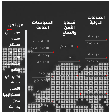
العلاقات
الدولية
قضايا
السياسات
من نحن
الأمن
العامة
والدفاع
مركز بحثي
الدراسات
مصري
الدراسات
الآسيوية
مستقل
التسلح
الاقتصادية
تأسس
الدراسات
وقضايا
الأمن
2018.
الأفريقية
الطاقة
يعتمد على
السيبراني
منظور
الدراسات
تنمية
التطرف
وطني في
الأمريكية
ومجتمع
دراسة
الإرهاب
القضايا
الدراسات
دراسات
والصراعات
الاستراتيجية
الأوروبية
الإعلام
المسلحة
محليًا
والرأي
وإقليميًا
الدراسات