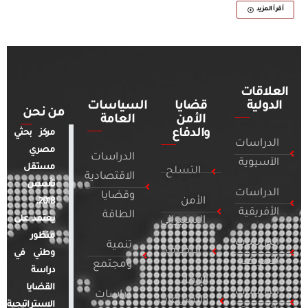
أقرأ المزيد
العلاقات
الدولية
قضايا
السياسات
من نحن
الأمن
العامة
والدفاع
مركز بحثي
الدراسات
مصري
الدراسات
الآسيوية
مستقل
التسلح
الاقتصادية
تأسس
الدراسات
وقضايا
الأمن
2018.
الأفريقية
الطاقة
يعتمد على
السيبراني
منظور
الدراسات
تنمية
التطرف
وطني في
الأمريكية
ومجتمع
دراسة
الإرهاب
القضايا
الدراسات
دراسات
والصراعات
الاستراتيجية