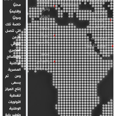
الأوروبية
الإعلام
المسلحة
محليًا
والرأي
وإقليميًا
الدراسات
العام
ودوليًا
العربية
خاصة تلك
والإقليمية
قضايا
التي تتصل
المرأة
بالأمن
الدراسات
والأسرة
القومي
الفلسطينية
المصري
والإسرائيلية
مصر
والمصالح
والعالم
الوطنية
في أرقام
المصرية.
ومن ثم
يسعى
إنتاج المركز
لتغطية
الأولويات
الوطنية،
وتوفير رؤية