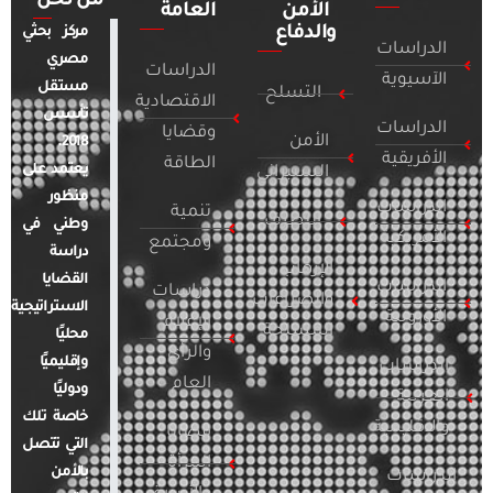
من نحن
الأمن
العامة
والدفاع
مركز بحثي
الدراسات
مصري
الدراسات
الآسيوية
مستقل
التسلح
الاقتصادية
تأسس
الدراسات
وقضايا
الأمن
2018.
الأفريقية
الطاقة
يعتمد على
السيبراني
منظور
الدراسات
تنمية
التطرف
وطني في
الأمريكية
ومجتمع
دراسة
الإرهاب
القضايا
الدراسات
دراسات
والصراعات
الاستراتيجية
الأوروبية
الإعلام
المسلحة
محليًا
والرأي
وإقليميًا
الدراسات
العام
ودوليًا
العربية
خاصة تلك
والإقليمية
قضايا
التي تتصل
المرأة
بالأمن
الدراسات