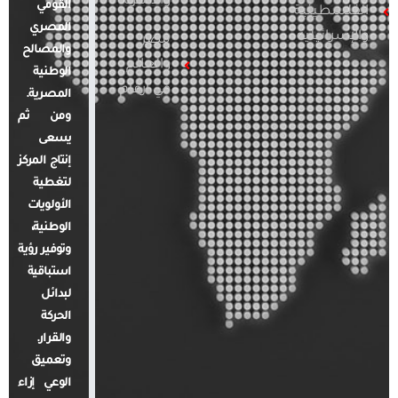
والأسرة
القومي
الفلسطينية
المصري
والإسرائيلية
مصر
والمصالح
والعالم
الوطنية
في أرقام
المصرية.
ومن ثم
يسعى
إنتاج المركز
لتغطية
الأولويات
الوطنية،
وتوفير رؤية
استباقية
لبدائل
الحركة
والقرار.
وتعميق
الوعي إزاء