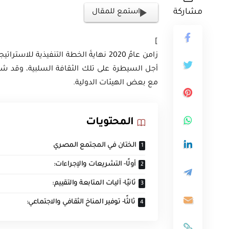
مشاركة
استمع للمقال
]
ثية
أجل السيطرة على تلك الثقافة السلبية، وقد شا
مع بعض الهيئات الدولية.
أوراق بحثية
ورقة بحثية – المؤتمر الصهيوني الـ39:
ن على مستقبل
ورقة بحثية – الطاقة المتجددة
المحتويات
ية العالمية
أمن الطاقة المصري
الختان في المجتمع المصري
EGP
EG
35.00
أولًا- التشريعات والإجراءات:
ثانيًا- آليات المتابعة والتقييم:
Add To Cart
Add
ثالثًا- توفير المناخ الثقافي والاجتماعي: