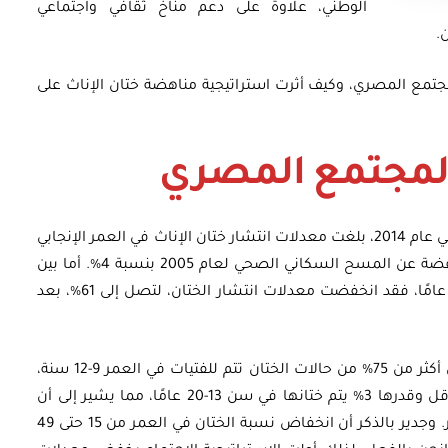
الوطني، علاوة على دعم مناخ ثقافي واجتماعي
.
لمجتمع المصري، وكيف أثرت استراتيجية مناهضة ختان الإناث على
المجتمع المصري
طبقًا لآخر مسح سكاني صحي، والذي تم تنفيذه في عام 2014، بلغت معدلات انتشار ختان الإناث في العمر الإنجابي
(15-49) حوالي 92%، وقد جاءت هذه النسبة منخفضة عن المسح السكاني الصحي لعام 2005 بنسبة 4%. أما بين
الفتيات الصغيرات في الفئة العمرية من (15-17) عامًا، فقد انخفضت معدلات انتشار الختان، لتصل إلى 61%، بعد
أما عن العمر الذي يتم فيه الختان، فقد لوحظ أن أكثر من 75% من حالات الختان تتم للفتيات في العمر 9-12 سنة،
و14% للفتيات الأصغر من 7 سنوات، والنسبة الأقل وقدرها 3% يتم ختانها في سن 13-20 عامًا، مما يشير إلى أن
أغلب حالات الختان تتم قبل بلوغ سن الاثني عشر. وجدير بالذكر أن انخفاض نسبة الختان في العمر من 15 حتى 49