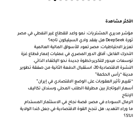
الأكثر مشاهدة
مؤشر مديري المشتريات: نمو واعد للقطاع غير النفطي في مصر
ثورة DeepSeek هل يفقد وادي السيليكون تاجه؟
تعزيز الاحتياطيات: مصر تعود للأسواق المالية العالمية
التحرك الفاعل: آفاق الدور المصري في عمليات إعمار قطاع غزة
توسعات ميدور للتكرير:خطوة جديدة نحو الإكتفاء الذاتي.
النشرة الاقتصادية 20: استقبال الدفعة الثانية من صفقة تطوير
مدينة “رأس الحكمة”
“تقييم تأثير العقوبات على الوضع الاقتصادي في إيران”
أسعار البوتاجاز بين مطرقة الطلب المحلي وسندان تكاليف
الإنتاج
الرمال السوداء في مصر: قصة نجاح في الاستثمار المستدام
ما وراء التهديد: هل تنجح القوة الاقتصادية في جعل كندا الولاية
الـ51؟