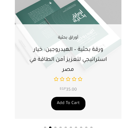
أوراق بحثية
ورقة بحثية – الهيدروجين: خيار
ور
استراتيجي لتعزيز أمن الطاقة في
ال
مصر
EGP
35.00
Add To Cart