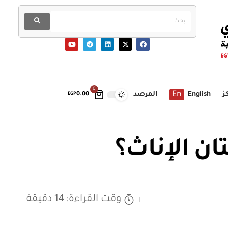
0
En
ز
English
المرصد
EGP
0.00
ان الإناث؟
وقت القراءة: 14 دقيقة