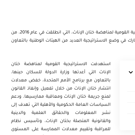
زامن عامُ 2020 نهايةَ الخطة التنفيذية للاستراتيجية القومية لمناهضة ختان الإناث، التي انطلقت في عام 2016، من
أوراق بحثية
رك في وضع الاستراتيجية العديد من الهيئات الوطنية بالتعاون
ورقة بحثية - أمن الطاقة المصري:
 وتعزيز
الغاز والنفط خارطة الموارد
استهدفت الاستراتيجية القومية لمناهضة ختان
الإناث التي أعدتها وزارة الدولة للسكان حينها،
وسياسات التعزيز
بالتعاون مع برنامج الأمم المتحدة، خفض معدلات
انتشار ختان الإناث من خلال تفعيل وإنفاذ القانون
EGP
35.00
لمنع جريمة ختان الإناث ومعاقبة ممارسيها، ودعم
السياسات العامة الحكومية والأهلية التي تهدف إلى
Add To Cart
نشر المعلومات والحقائق العلمية والدينية
والقانونية المتصلة بختان الإناث، وتأسيس نظام
للمراقبة وتقييم معدلات الممارسة على المستوى