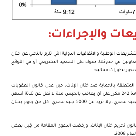
يعات والإجراءات:
ريعات الوطنية والاتفاقيات الدولية التي تلزم بالتخلي عن ختان
تعاونين في حدوثها، سواء على الصعيد التشريعي أو في اللوائح
محور تطورات متتالية:
لجنائية المتعلقة بالحماية ضد ختان الإناث، حين عدل قانون العقوبات
لينص على عقوبات تجرم ختان الإناث، فنصت المادة 242 مكرر على أن يعاقب بالحبس مدة لا تقل عن ثلاثة أشهر،
ولا تزيد على سنتين أو بغرامة لا تقل عن 1000 جنيه مصري، ولا تزيد عن 5000 جنيه مصري، كل من يقوم بختان
 العليا قانون تجريم ختان الإناث، ورفضت الدعوى المقامة من قِبل بعض
2008.