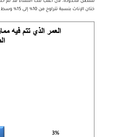
ستظل محدودة، لأن أغلب تلك النساء قد تم ختا
ختان الإناث بنسبة تتراوح من 10% إلى 15% وسط الأجيال الجديدة في الفئة العمرية من 10-19 سنة.