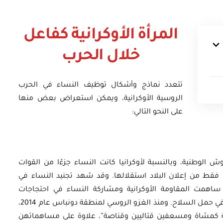
المرأة الأوكرانية كفاعل
خلال الحرب
تتعدد نماذج وأشكال توظيف النساء في الحرب
الروسية الأوكرانية، ويمكن استعراض بعض منها
على النحو التالي:
وش الوطنية، وبالنسبة لأوكرانيا كانت النساء جزءًا من القوات
عام 1993، أي بعد عامين فقط من إعلان البلاد استقلالها. وقد شهد تجنيد النساء في
ث ساهمت المقاومة الأوكرانية ومشاركة النساء في احتجاجات
الميادين عام 2013 في إعادة تشكيل أدوار المرأة في حمل السلاح. ومنذ الغزو الروسي لمنطقة دونباس عام 2014،
ية كمشاة ومسعفين قتاليين وقناصة”، علاوة على مساهماتهن