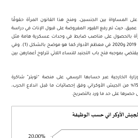
ي يحث على المساواة بين الجنسين، ومنح هذا القانون المرأة حقوقًا
ميق، حيث تم رفع القيود المفروضة على قبول الإناث في دراسة
أة بالحصول على مناصب ضابط في وحدات عسكرية هامة مثل
العمليات الخاصة، وارتفعت نسبهن ما بين عامي 2019 و2020 في معظم الأدوار كما هو موضح بالشكل (1). وفي
يقتضي بموجبه فتح باب التجنيد للنساء اللائي تتراوح أعمارهن بين
وزارة الخارجية عبر حسابها الرسمي على منصة “تويتر” شاكرة
المجندات الأوكرانيات، وأكدت أن النساء يمثلن 15% من الجيش الأوكراني وفق إحصائيات ما قبل اندلاع الحرب،
 حصرها على حد ما ورد بالتصريح.