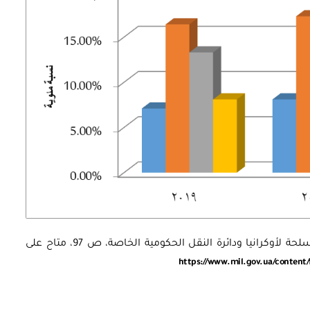
المصدر/ الكتاب الأبيض 2019-2020: القوات المسلحة لأوكرانيا ودائرة النقل الحكومية الخاصة، ص 97، متاح على
https://www.mil.gov.ua/content