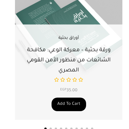
أوراق بحثية
ورقة بحثية – معركة الوعي: مكافحة
ور
الشائعات من منظور الأمن القومي
ت
المصري
EGP
35.00
Add To Cart