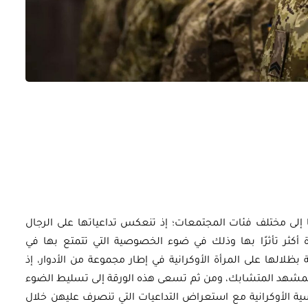
أوراق بحثية
مصري:
ورقة بحثية – الهيدروجين: خيار
رد
استراتيجي لتعزيز أمن الطاقة في
مصر
EGP
35.00
ها إلى مختلف فئات المجتمعات؛ إذ تنعكس تداعياتها على الرجال
 أكثر تأثرًا بها وذلك في ضوء الخصوصية التي تتمتع بها في
Add To Cart
بظلالها على المرأة الأوكرانية في إطار مجموعة من الأدوار، إذ
ذا المشهد المتشابك، ومن ثم تسعى هذه الورقة إلى تسليط الضوء
سية الأوكرانية مع استعراض التداعيات التي تنصرف عليهن خلال