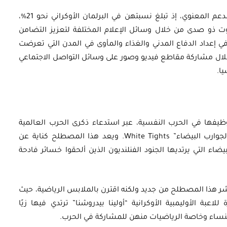
تلعب النساء في أوكرانيا دورًا كبيرًا في تقديم الدعم المعنوي، إذ تبلغ نسبتهن في البرلمان الأوكراني نحو 21%،
وت ذو صدى من خلال وسائل الإعلام المختلفة لتعزيز التضامن
ي إعداد الدفاع المدني والغذاء والمأوى في المدن التي تعرضت
ال مشاركة مقاطع فيديو وصور على وسائل التواصل الاجتماعي
ا.
ظيفها في الحرب النفسية، عبر استدعاء ذكرى الحرب العالمية
الثانية في الصراع، عن طريق تداول أسطورة “الجوارب البيضاء” White Tights. ويعد هذا المصطلح كناية عن
ضاء التي يرتديها الجنود الفنلنديون الذين ألحقوا خسائر فادحة
قاب أحداث شبه جزيرة القرم في 2014 انتشر هذا المصطلح من جديد ولكنه اقترن بالملابس الرياضية، حيث
بة الأوليمبية الأوكرانية “أولينا بيدروشنا” ترتدي فيها زيًا
لنساء وخاصة الرياضيات منهن للمشاركة في الحرب.