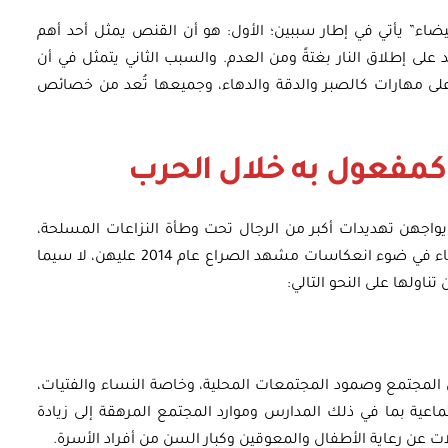
ضاء” يأتي في إطار سببين؛ الأول: هو أن القنص يمثل أحد أهم
لى إطلاق النار بغتةً ومن العدم. والسبب الثاني يتمثل في أن
د على مهارات كالصبر والدقة والدهاء، وجميعها تُعد من خصائص
ة كمفعول به خلال الحرب
 يواجهن تهديدات أكبر من الرجال تحت وطأة النزاعات المسلحة،
ويمكن مناقشة تداعيات الحرب الحالية على النساء في ضوء انعكاسات مشهد الصراع عام 2014 عليهن، لا سيما
تناولها على النحو التالي:
المجتمع وصمود المجتمعات المحلية، وخاصة النساء والفتيات،
تماعية بما في ذلك المدارس وموارد المجتمع المرهقة إلى زيادة
ت عن رعاية الأطفال والمعوقين وكبار السن من أفراد الأسرة.