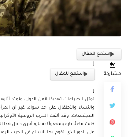
أوراق بحثية
ثية
ورقة بحثية - أمن الطاقة ال
استمع للمقال
المتجددة وتعزيز
الغاز والنفط خارطة الموا
[
مشاركة
استمع للمقال
 المصري
وسياسات التعزيز
]
EGP
EG
35.00
تمثل الصراعات تهديدًا لأمن الدول، وتمتد آثار
والنساء والأطفال على حد سواء، غير أن المرأة
Add To Cart
Add
المجتمعات. وقد ألقت الحرب الروسية الأوكرانية 
كانت فاعلًا تارة ومفعولًا به تارة أخرى داخل ه
على الدور الذي تقوم بها النساء في الحرب الرو