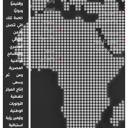
والرأي
وإقليميًا
الدراسات
العام
ودوليًا
العربية
خاصة تلك
والإقليمية
قضايا
التي تتصل
المرأة
بالأمن
الدراسات
والأسرة
القومي
الفلسطينية
المصري
والإسرائيلية
مصر
والمصالح
والعالم
الوطنية
في أرقام
المصرية.
ومن ثم
يسعى
إنتاج المركز
لتغطية
الأولويات
الوطنية،
وتوفير رؤية
استباقية