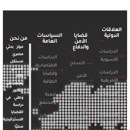
العلاقات
الدولية
قضايا
السياسات
من نحن
الأمن
العامة
والدفاع
مركز بحثي
الدراسات
مصري
الدراسات
الآسيوية
مستقل
التسلح
الاقتصادية
تأسس
الدراسات
وقضايا
الأمن
2018.
الأفريقية
الطاقة
يعتمد على
السيبراني
منظور
الدراسات
تنمية
التطرف
وطني في
الأمريكية
ومجتمع
دراسة
الإرهاب
القضايا
الدراسات
دراسات
والصراعات
الاستراتيجية
الأوروبية
الإعلام
المسلحة
محليًا