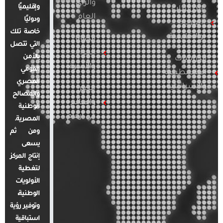
والرأي
وإقليميًا
الدراسات
العام
ودوليًا
العربية
خاصة تلك
والإقليمية
قضايا
التي تتصل
المرأة
بالأمن
الدراسات
والأسرة
القومي
الفلسطينية
المصري
والإسرائيلية
مصر
والمصالح
والعالم
الوطنية
في أرقام
المصرية.
ومن ثم
يسعى
إنتاج المركز
لتغطية
الأولويات
الوطنية،
وتوفير رؤية
استباقية