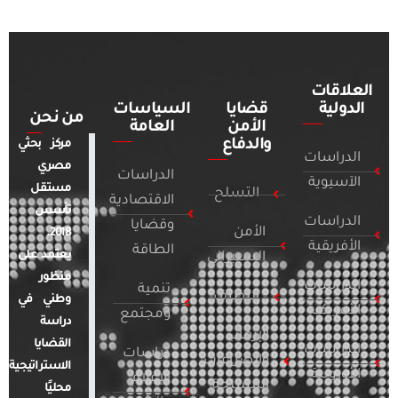
العلاقات
الدولية
قضايا
السياسات
من نحن
الأمن
العامة
والدفاع
مركز بحثي
الدراسات
مصري
الدراسات
الآسيوية
مستقل
التسلح
الاقتصادية
تأسس
الدراسات
وقضايا
الأمن
2018.
الأفريقية
الطاقة
يعتمد على
السيبراني
منظور
الدراسات
تنمية
التطرف
وطني في
الأمريكية
ومجتمع
دراسة
الإرهاب
القضايا
الدراسات
دراسات
والصراعات
الاستراتيجية
الأوروبية
الإعلام
المسلحة
محليًا