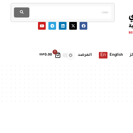
0
En
ز
English
المرصد
EGP
0.00