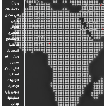
العام
ودوليًا
العربية
خاصة تلك
والإقليمية
قضايا
التي تتصل
المرأة
بالأمن
الدراسات
والأسرة
القومي
الفلسطينية
المصري
والإسرائيلية
مصر
والمصالح
والعالم
الوطنية
في أرقام
المصرية.
ومن ثم
يسعى
إنتاج المركز
لتغطية
الأولويات
الوطنية،
وتوفير رؤية
استباقية
لبدائل