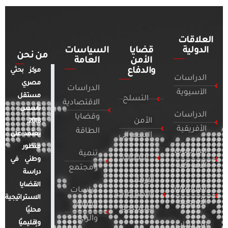
العلاقات
الدولية
قضايا
السياسات
من نحن
الأمن
العامة
والدفاع
مركز بحثي
الدراسات
مصري
الدراسات
الآسيوية
مستقل
التسلح
الاقتصادية
تأسس
الدراسات
وقضايا
الأمن
2018.
الأفريقية
الطاقة
يعتمد على
السيبراني
منظور
الدراسات
تنمية
التطرف
وطني في
الأمريكية
ومجتمع
دراسة
الإرهاب
القضايا
الدراسات
دراسات
والصراعات
الاستراتيجية
الأوروبية
الإعلام
المسلحة
محليًا
والرأي
وإقليميًا
الدراسات