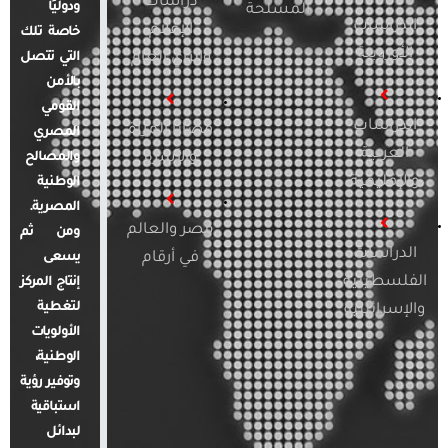
دراسات
ودوليًا
المسلحة
الدراسات
الإعلام
خاصة تلك
الأوروبية
والرأي العام
التي تتصل
بالأمن
القومي
الدراسات
قضايا المرأة
المصري
العربية
والأسرة
والمصالح
والإقليمية
الوطنية
المصرية.
مصر والعالم
ومن ثم
الدراسات
في أرقام
يسعى
الفلسطينية
إنتاج المركز
لتغطية
والإسرائيلية
الأولويات
الوطنية،
وتوفير رؤية
استباقية
لبدائل