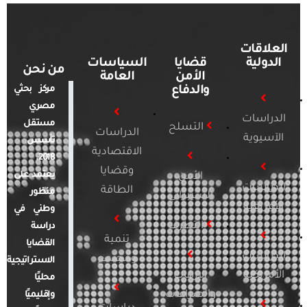
العلاقات
الدولية
قضايا
السياسات
من نحن
الأمن
العامة
والدفاع
مركز بحثي
مصري
الدراسات
مستقل
التسلح
الدراسات
الآسيوية
تأسس
الاقتصادية
2018.
وقضايا
يعتمد على
الأمن
الدراسات
الطاقة
منظور
السيبراني
الأفريقية
وطني في
التطرف
دراسة
تنمية
القضايا
الدراسات
ومجتمع
الاستراتيجية
الأمريكية
الإرهاب
محليًا
والصراعات
وإقليميًا