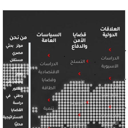
العلاقات
الدولية
قضايا
السياسات
من نحن
الأمن
العامة
والدفاع
مركز بحثي
مصري
الدراسات
مستقل
التسلح
الدراسات
الآسيوية
تأسس
الاقتصادية
2018.
وقضايا
يعتمد على
الأمن
الدراسات
الطاقة
منظور
السيبراني
الأفريقية
وطني في
التطرف
دراسة
تنمية
القضايا
الدراسات
ومجتمع
الاستراتيجية
الأمريكية
الإرهاب
محليًا