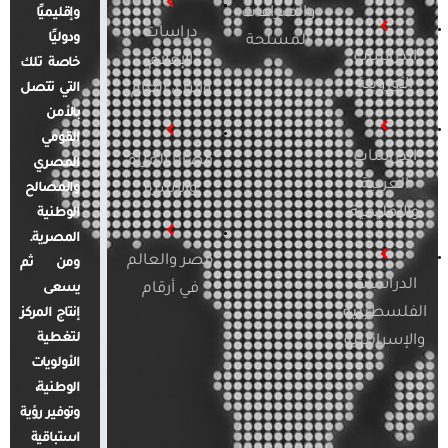
والصراعات
وإقليميًا
دراسات
ودوليًا
المسلحة
الدراسات
الإعلام
خاصة تلك
الأوروبية
والرأي العام
التي تتصل
بالأمن
القومي
الدراسات
قضايا المرأة
المصري
العربية
والأسرة
والمصالح
والإقليمية
الوطنية
المصرية.
مصر والعالم
ومن ثم
الدراسات
في أرقام
يسعى
الفلسطينية
إنتاج المركز
لتغطية
والإسرائيلية
الأولويات
الوطنية،
وتوفير رؤية
استباقية