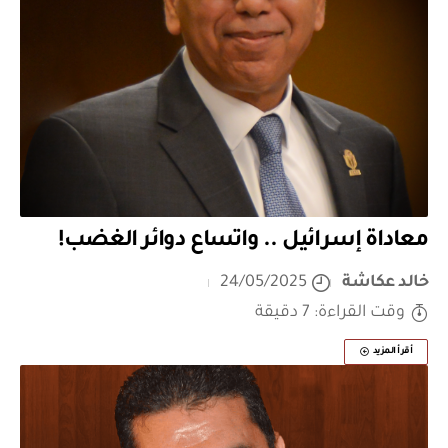
معاداة إسرائيل .. واتساع دوائر الغضب!
خالد عكاشة
24/05/2025
وقت القراءة: 7 دقيقة
أقرأ المزيد