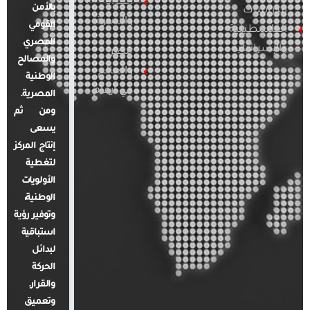
المرأة
بالأمن
الدراسات
والأسرة
القومي
الفلسطينية
المصري
والإسرائيلية
مصر
والمصالح
والعالم
الوطنية
في أرقام
المصرية.
ومن ثم
يسعى
إنتاج المركز
لتغطية
الأولويات
الوطنية،
وتوفير رؤية
استباقية
لبدائل
الحركة
والقرار.
وتعميق