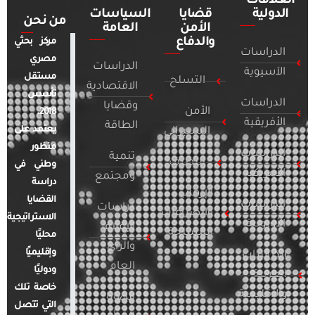
العلاقات
الدولية
قضايا
السياسات
من نحن
الأمن
العامة
والدفاع
مركز بحثي
الدراسات
مصري
الدراسات
الآسيوية
مستقل
التسلح
الاقتصادية
تأسس
الدراسات
وقضايا
الأمن
2018.
الأفريقية
الطاقة
يعتمد على
السيبراني
منظور
الدراسات
تنمية
التطرف
وطني في
الأمريكية
ومجتمع
دراسة
الإرهاب
القضايا
الدراسات
دراسات
والصراعات
الاستراتيجية
الأوروبية
الإعلام
المسلحة
محليًا
والرأي
وإقليميًا
الدراسات
العام
ودوليًا
العربية
خاصة تلك
والإقليمية
قضايا
التي تتصل