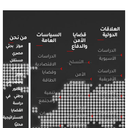
العلاقات
الدولية
قضايا
السياسات
من نحن
الأمن
العامة
والدفاع
مركز بحثي
الدراسات
مصري
الدراسات
الآسيوية
مستقل
التسلح
الاقتصادية
تأسس
الدراسات
وقضايا
الأمن
2018.
الأفريقية
الطاقة
يعتمد على
السيبراني
منظور
الدراسات
تنمية
التطرف
وطني في
الأمريكية
ومجتمع
دراسة
الإرهاب
القضايا
الدراسات
دراسات
والصراعات
الاستراتيجية
الأوروبية
الإعلام
المسلحة
محليًا