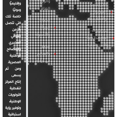
والرأي
وإقليميًا
الدراسات
العام
ودوليًا
العربية
خاصة تلك
والإقليمية
قضايا
التي تتصل
المرأة
بالأمن
الدراسات
والأسرة
القومي
الفلسطينية
المصري
والإسرائيلية
مصر
والمصالح
والعالم
الوطنية
في أرقام
المصرية.
ومن ثم
يسعى
إنتاج المركز
لتغطية
الأولويات
الوطنية،
وتوفير رؤية
استباقية