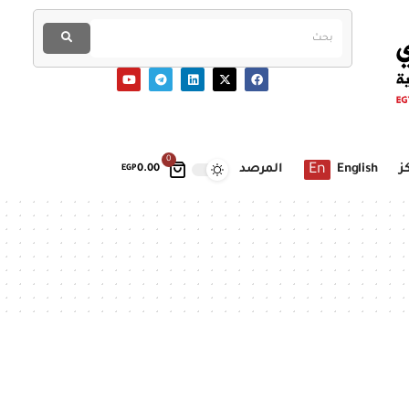
0
En
ز
English
المرصد
EGP
0.00