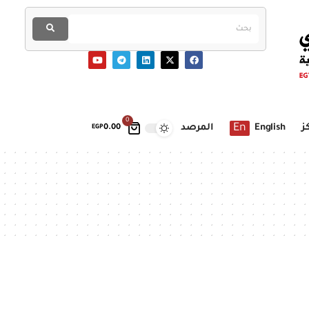
0
En
ز
English
المرصد
EGP
0.00