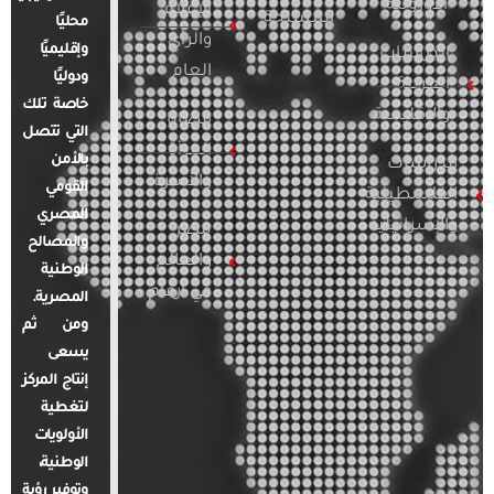
الأوروبية
الإعلام
المسلحة
محليًا
والرأي
وإقليميًا
الدراسات
العام
ودوليًا
العربية
خاصة تلك
والإقليمية
قضايا
التي تتصل
المرأة
بالأمن
الدراسات
والأسرة
القومي
الفلسطينية
المصري
والإسرائيلية
مصر
والمصالح
والعالم
الوطنية
في أرقام
المصرية.
ومن ثم
يسعى
إنتاج المركز
لتغطية
الأولويات
الوطنية،
وتوفير رؤية