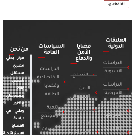
أقرأ المزيد
العلاقات
الدولية
قضايا
السياسات
من نحن
الأمن
العامة
والدفاع
مركز بحثي
الدراسات
مصري
الدراسات
الآسيوية
مستقل
التسلح
الاقتصادية
تأسس
الدراسات
وقضايا
الأمن
2018.
الأفريقية
الطاقة
يعتمد على
السيبراني
منظور
الدراسات
تنمية
التطرف
وطني في
الأمريكية
ومجتمع
دراسة
الإرهاب
القضايا
الدراسات
دراسات
والصراعات
الاستراتيجية