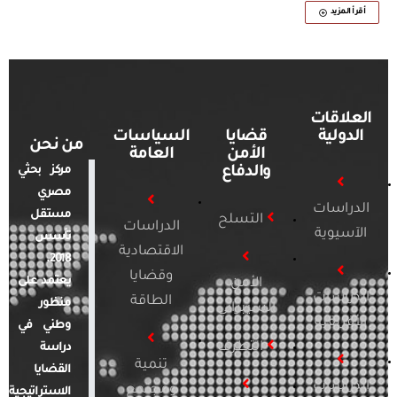
أقرأ المزيد
العلاقات
الدولية
قضايا
السياسات
من نحن
الأمن
العامة
والدفاع
مركز بحثي
مصري
الدراسات
مستقل
التسلح
الدراسات
الآسيوية
تأسس
الاقتصادية
2018.
وقضايا
يعتمد على
الأمن
الدراسات
الطاقة
منظور
السيبراني
الأفريقية
وطني في
التطرف
دراسة
تنمية
القضايا
الدراسات
ومجتمع
الاستراتيجية