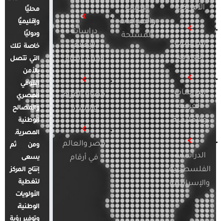
الأمريكية
الإرهاب
محليًا
والصراعات
وإقليميًا
دراسات
ودوليًا
المسلحة
الدراسات
الإعلام
خاصة تلك
الأوروبية
والرأي العام
التي تتصل
بالأمن
القومي
الدراسات
قضايا المرأة
المصري
العربية
والأسرة
والمصالح
والإقليمية
الوطنية
المصرية.
مصر والعالم
ومن ثم
الدراسات
في أرقام
يسعى
الفلسطينية
إنتاج المركز
لتغطية
والإسرائيلية
الأولويات
الوطنية،
وتوفير رؤية