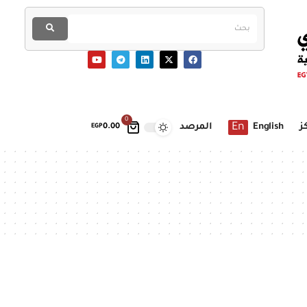
0
En
ز
English
المرصد
EGP
0.00