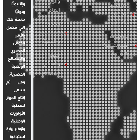
والرأي
وإقليميًا
الدراسات
العام
ودوليًا
العربية
خاصة تلك
والإقليمية
قضايا
التي تتصل
المرأة
بالأمن
الدراسات
والأسرة
القومي
الفلسطينية
المصري
والإسرائيلية
مصر
والمصالح
والعالم
الوطنية
في أرقام
المصرية.
ومن ثم
يسعى
إنتاج المركز
لتغطية
الأولويات
الوطنية،
وتوفير رؤية
استباقية