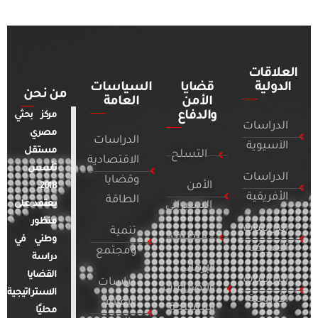
العلاقات
الدولية
قضايا
السياسات
من نحن
الأمن
العامة
والدفاع
مركز بحثي
الدراسات
مصري
الدراسات
الآسيوية
مستقل
التسلح
الاقتصادية
تأسس
الدراسات
وقضايا
الأمن
2018.
الأفريقية
الطاقة
يعتمد على
السيبراني
منظور
الدراسات
تنمية
التطرف
وطني في
الأمريكية
ومجتمع
دراسة
الإرهاب
القضايا
الدراسات
دراسات
والصراعات
الاستراتيجية
الأوروبية
الإعلام
المسلحة
محليًا