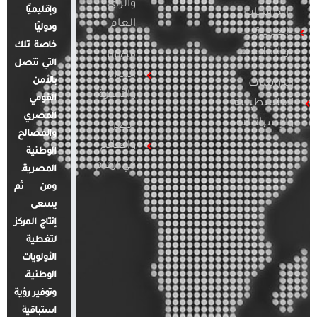
والرأي
وإقليميًا
الدراسات
العام
ودوليًا
العربية
خاصة تلك
والإقليمية
قضايا
التي تتصل
المرأة
بالأمن
الدراسات
والأسرة
القومي
الفلسطينية
المصري
والإسرائيلية
مصر
والمصالح
والعالم
الوطنية
في أرقام
المصرية.
ومن ثم
يسعى
إنتاج المركز
لتغطية
الأولويات
الوطنية،
وتوفير رؤية
استباقية