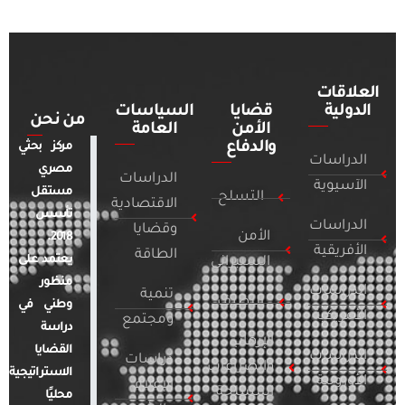
العلاقات
الدولية
قضايا
السياسات
من نحن
الأمن
العامة
والدفاع
مركز بحثي
الدراسات
مصري
الدراسات
الآسيوية
مستقل
التسلح
الاقتصادية
تأسس
الدراسات
وقضايا
الأمن
2018.
الأفريقية
الطاقة
يعتمد على
السيبراني
منظور
الدراسات
تنمية
التطرف
وطني في
الأمريكية
ومجتمع
دراسة
الإرهاب
القضايا
الدراسات
دراسات
والصراعات
الاستراتيجية
الأوروبية
الإعلام
المسلحة
محليًا