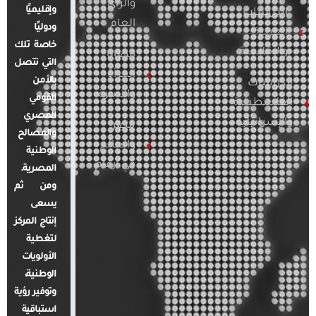
والرأي
وإقليميًا
الدراسات
العام
ودوليًا
العربية
خاصة تلك
والإقليمية
قضايا
التي تتصل
المرأة
بالأمن
الدراسات
والأسرة
القومي
الفلسطينية
المصري
والإسرائيلية
مصر
والمصالح
والعالم
الوطنية
في أرقام
المصرية.
ومن ثم
يسعى
إنتاج المركز
لتغطية
الأولويات
الوطنية،
وتوفير رؤية
استباقية