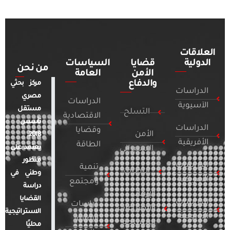
العلاقات
الدولية
قضايا
السياسات
من نحن
الأمن
العامة
والدفاع
مركز بحثي
الدراسات
مصري
الدراسات
الآسيوية
مستقل
التسلح
الاقتصادية
تأسس
الدراسات
وقضايا
الأمن
2018.
الأفريقية
الطاقة
يعتمد على
السيبراني
منظور
الدراسات
تنمية
التطرف
وطني في
الأمريكية
ومجتمع
دراسة
الإرهاب
القضايا
الدراسات
دراسات
والصراعات
الاستراتيجية
الأوروبية
الإعلام
المسلحة
محليًا