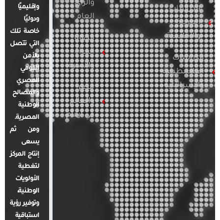
والرأي
وإقليميًا
الدراسات
العام
ودوليًا
العربية
خاصة تلك
والإقليمية
قضايا
التي تتصل
المرأة
بالأمن
الدراسات
والأسرة
القومي
الفلسطينية
المصري
والإسرائيلية
مصر
والمصالح
والعالم
الوطنية
في أرقام
المصرية.
ومن ثم
يسعى
إنتاج المركز
لتغطية
الأولويات
الوطنية،
وتوفير رؤية
استباقية