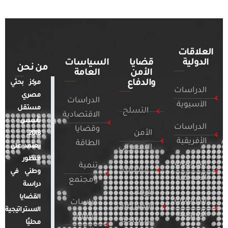
العلاقات
الدولية
قضايا
السياسات
من نحن
الأمن
العامة
والدفاع
مركز بحثي
الدراسات
مصري
الدراسات
الآسيوية
مستقل
التسلح
الاقتصادية
تأسس
الدراسات
وقضايا
الأمن
2018.
الأفريقية
الطاقة
يعتمد على
السيبراني
منظور
الدراسات
تنمية
التطرف
وطني في
الأمريكية
ومجتمع
دراسة
الإرهاب
القضايا
الدراسات
دراسات
والصراعات
الاستراتيجية
الأوروبية
الإعلام
المسلحة
محليًا