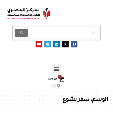
0
0.00
EGP
الوسم:
سفر يشوع