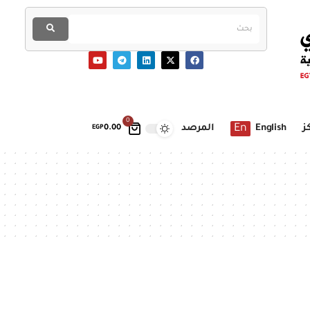
0
En
ز
English
المرصد
EGP
0.00