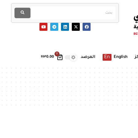
0
En
ز
English
المرصد
EGP
0.00