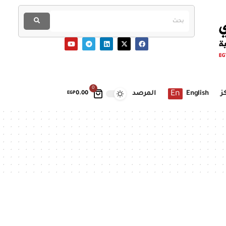
0
En
ز
English
المرصد
EGP
0.00