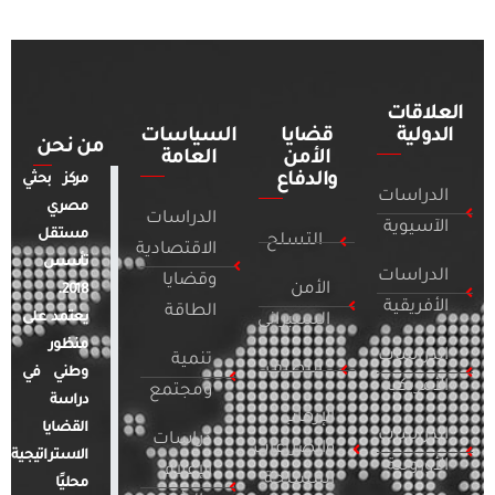
العلاقات
الدولية
قضايا
السياسات
من نحن
الأمن
العامة
والدفاع
مركز بحثي
الدراسات
مصري
الدراسات
الآسيوية
مستقل
التسلح
الاقتصادية
تأسس
الدراسات
وقضايا
الأمن
2018.
الأفريقية
الطاقة
يعتمد على
السيبراني
منظور
الدراسات
تنمية
التطرف
وطني في
الأمريكية
ومجتمع
دراسة
الإرهاب
القضايا
الدراسات
دراسات
والصراعات
الاستراتيجية
الأوروبية
الإعلام
المسلحة
محليًا