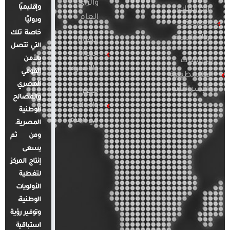
والرأي
وإقليميًا
الدراسات
العام
ودوليًا
العربية
خاصة تلك
والإقليمية
قضايا
التي تتصل
المرأة
بالأمن
الدراسات
والأسرة
القومي
الفلسطينية
المصري
والإسرائيلية
مصر
والمصالح
والعالم
الوطنية
في أرقام
المصرية.
ومن ثم
يسعى
إنتاج المركز
لتغطية
الأولويات
الوطنية،
وتوفير رؤية
استباقية