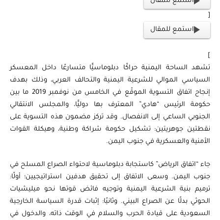
استمع للمقال
[
استمع للمقال
]
تشهد الساحة اليمنية حراكًا دبلوماسيًّا متسارعًا داخل المعسكر
السياسي الموالي للشرعية اليمنية والتحالف العربي، وذلك بهدف
إنجاح اتفاق التسوية الموقّع في الخامس من نوفمبر 2019 ما بين
حكومة الرئيس “هادي” المعترف بها دوليًّا، والمجلس الانتقالي
الجنوبي الساعي إلى الانفصال. وقد تركز مضمون هذه التسوية على
نقطتين جوهريتين: تشكيل حكومة شراكة وطنية، وهيكلة القوات
الأمنية والعسكرية في جنوب اليمن.
جاء “اتفاق الرياض” كاستجابة دبلوماسية لاحتواء الصراع المسلح في
جنوب اليمن. وسعى الاتفاق إلى تحقيق هدفين استراتيجيين؛ أولًا:
ترميم بنية الشرعية اليمنية وتوجيه فائض قوتها نحو ميليشيات
الحوثي بدلًا عن الصراع البيني. وثانيًا: إثبات قدرة السياسة الخارجية
السعودية على قيادة الحرب والسلام في الوقت ذاته، والدخول في