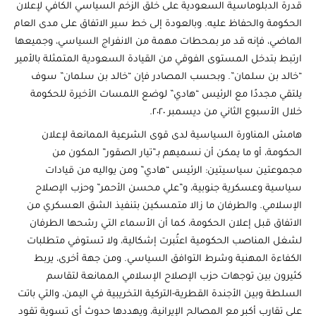
قدرة الدبلوماسية السعودية على خلق الزخم السياسي الكافي لإعلان
الحكومة والحفاظ عليه. وبالعودة إلى خط سير الاتفاق على مدى العام
الماضي، فإنه قد مر بمحطات مهمة من الانفراج السياسي، وجميعها
ارتبط بتدخل المستوى الفوقي من القيادة السعودية المتمثلة بالأمير
“خالد بن سلمان”. وبحسب المصادر فإن “خالد بن سلمان” سوف
يلتقي مجددًا مع الرئيس “هادي” لوضع اللمسات الأخيرة للحكومة
خلال الأسبوع الثاني من ديسمبر ٢٠٢٠.
هامش المناورة السياسية لدى قوى الشرعية الممانعة لإعلان
الحكومة، أو ما يمكن أن نسميهم بـ”تيار الصقور” المكون من
مجموعتين سياسيتين: الرئيس “هادي” ومن يواليه من قيادات
سياسية وعسكرية جنوبية، و”علي محسن الأحمر” وحزب الإصلاح
الإسلامي. والطرفان ما زالا متمسكين بتنفيذ الشق العسكري من
الاتفاق قبل إعلان الحكومة، كما أن الأسماء التي رشحها الطرفان
لشغل المناصب الحكومية اعتُبرت إشكالية، ولا تستوفي متطلبات
الكفاءة المهنية وشرط التوافق السياسي. ومن جهة أخرى، يربط
كثيرون بين توجهات حزب الإصلاح الإسلامي الممانعة لتقاسم
السلطة وبين الأجندة القطرية-التركية التخريبية في اليمن، والتي باتت
على تقارب أكبر مع المصالح الإيرانية، ويهددها حدوث أي تسوية تقود