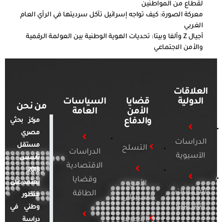
لقطاع من المواطنين
معركة الصورة: كيف تواجه إسرائيل تآكل سرديتها في الرأي العام
الغربي
أجيال Z وألفا وبيتا: تحديات الهوية الوطنية بين العولمة الرقمية
والأمن الاجتماعي
العلاقات
الدولية
قضايا
السياسات
من نحن
الأمن
العامة
والدفاع
مركز بحثي
مصري
الدراسات
مستقل
التسلح
الدراسات
الآسيوية
تأسس
الاقتصادية
2018.
وقضايا
يعتمد على
الأمن
الدراسات
الطاقة
منظور
السيبراني
الأفريقية
وطني في
التطرف
دراسة