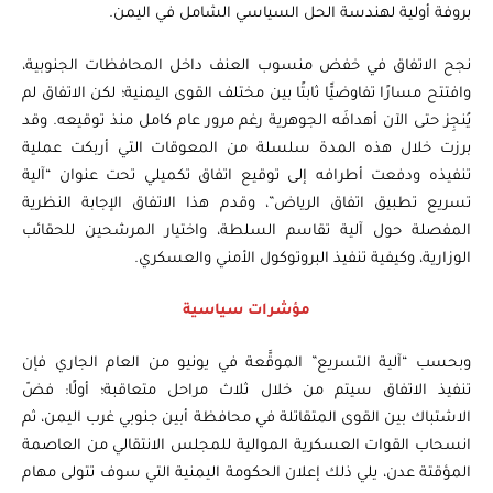
بروفة أولية لهندسة الحل السياسي الشامل في اليمن.
نجح الاتفاق في خفض منسوب العنف داخل المحافظات الجنوبية،
وافتتح مسارًا تفاوضيًّا ثابتًا بين مختلف القوى اليمنية؛ لكن الاتفاق لم
يُنجِز حتى الآن أهدافَه الجوهرية رغم مرور عام كامل منذ توقيعه. وقد
برزت خلال هذه المدة سلسلة من المعوقات التي أربكت عملية
تنفيذه ودفعت أطرافه إلى توقيع اتفاق تكميلي تحت عنوان “آلية
تسريع تطبيق اتفاق الرياض”، وقدم هذا الاتفاق الإجابة النظرية
المفصلة حول آلية تقاسم السلطة، واختيار المرشحين للحقائب
الوزارية، وكيفية تنفيذ البروتوكول الأمني والعسكري.
مؤشرات سياسية
وبحسب “آلية التسريع” الموقَّعة في يونيو من العام الجاري فإن
تنفيذ الاتفاق سيتم من خلال ثلاث مراحل متعاقبة؛ أولًا: فضّ
الاشتباك بين القوى المتقاتلة في محافظة أبين جنوبي غرب اليمن، ثم
انسحاب القوات العسكرية الموالية للمجلس الانتقالي من العاصمة
المؤقتة عدن، يلي ذلك إعلان الحكومة اليمنية التي سوف تتولى مهام