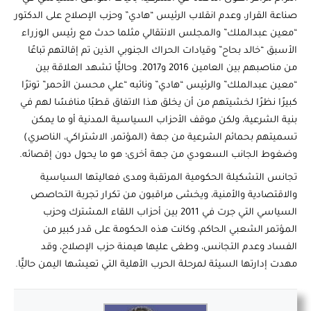
صناعة القرار، وعدم انقلاب الرئيس “هادي” وحزب الإصلاح على الدكتور
“معين عبدالملك” والمجلس الانتقالي مثلما حدث مع رئيس الوزراء
الأسبق “خالد بحاح” وقيادات الحراك الجنوبي الذين تم إقالتهم تباعًا
من مناصبهم بين العامين 2016 و2017. وحاليًّا تشهد العلاقة بين
“معين عبدالملك” والرئيس “هادي” ونائبه “علي محسن الأحمر” توترًا
كبيرًا نظرًا لخشيتهم من أن يخلق هذا الاتفاق قطبًا منافسًا لهم في
بنية الشرعية، ولكن موقف الأحزاب السياسية المدنية أو ما يمكن
تسميتهم بحمائم الشرعية من جهة (المؤتمر، الاشتراكي، الناصري)
وضغوط الجانب السعودي من جهة أخرى؛ هو ما يحول دون إقصائه.
تجانس التشكيلة الحكومية المرتقبة ومدى فعاليتها السياسية
والاقتصادية والأمنية، ويخشى مراقبون من تكرار تجربة التحاصص
السياسي التي جرت في 2011 بين أحزاب اللقاء المشترك وحزب
المؤتمر الشعبي الحاكم، وكانت هذه الحكومة على قدر كبير من
الفساد وعدم التجانس، وطغى عليها هيمنة حزب الإصلاح، وقد
مهدت إدارتها السيئة لمرحلة الحرب الأهلية التي تعيشها اليمن حاليًّا.