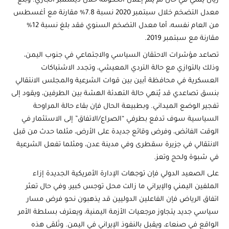
ريال يمني في حال لم يتم إعلان الحكومة خلال ديسمبر الجاري. وبلغ
معدل التضخم خلال سبتمبر 2020 نسبة 7.8% مقارنة مع أغسطس
من العام نفسه، أما معدل التضخم السنوي فقد بلغ نسبة 12%
مقارنة مع سبتمبر 2019.
تصاعد مؤشرات الاحتقان السياسي والاجتماعي في جنوب اليمن،
وذلك بالتوازي مع حالة التردي المعيشي، وتجدد الاشتباكات
العسكرية في محافظة أبين بين قوات الشرعية والمجلس الانتقالي
بنسق تصاعدي قد يُنهي حالة التهدئة الهشة بين الطرفين، ويقود إلى
تفجير الوضع الميداني. وبطبيعة الحال فإن بقاء حالة المراوحة
السياسية سوف تدفع بطرفي “الصراع/الاتفاق” إلى الاستثمار في
الوقت الفائض، وفرض وقائع جديدة على الأرض، مثلما حدث من قبل
الانتقالي في جزيرة سقطرى وفي مدينة عدن، ومثلما تفعل الشرعية
في شبوة ولحج وتعز.
على الصعيد الدولي فإن توجهات الإدارة الأمريكية الجديدة إزاء
الملفين اليمني والإيراني ما زالت محل توجس كبير، وفي حال تعثر
اتفاق الرياض فإن الفاعلين الدوليين قد يذهبون نحو فرض مسار
سياسي جديد يتجاوز مرجعيات الأزمة اليمنية، ويعترف بسلطة الأمر
الواقع في صنعاء، ويقبل بالنفوذ الإيراني في اليمن. وتَلقى هذه