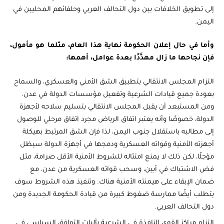
إلى تطويق الخلافات بين دول التحالف العربي وحلفائهم المحليين في
اليمن.
وأما في حال إعلان الحكومة نهاية هذا العام، مثلما هو مأمول،
فإن نجاحها ما زال مهدَّدًا بعدة عوامل، أهمها:
التزام المجلس الانتقالي بتطبيق الشق الأمني والعسكري، والسماح
بعودة جميع قيادات الشرعية وتفعيل مؤسسات الدولة في عدن.
ومن المستبعد أن يقبل المجلس الانتقالي بتسليم سلاحه لأجهزة
الدولة، خصوصًا وأنه يعتبر اتفاق الرياض مجرد اتفاق مرحلي للوصول
إلى مطالبه باستقلال جنوب اليمن، لذا فإن الشق المرتبط بهيكلة
أجهزته الأمنية وقواته العسكرية ودمجها في أجهزة الدولة سيظل
مؤجلًا، لكن ذلك لا يمنع امتثاله للشروط الأمنية الأقل صرامة، مثل
فض الاشتباك في أبين، وسحب قواته العسكرية من عدن، مع
ضمان الإبقاء على هيمنته الأمنية هناك. وتنفيذ هذه الشروط سوف
يتطلب أيضًا ممارسة ضغوط كبيرة من قيادة الحكومة الجديدة ومن
دول التحالف العربي.
التزام مراكز القوى النافذة في الشرعية بآليات التوافق السياسي في