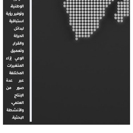
الوطنية،
وتوفير رؤية
استباقية
لبدائل
الحركة
والقرار.
وتعميق
الوعي إزاء
المتغيرات
المختلفة
عبر عدة
صور من
الإنتاج
العلمي،
والأنشطة
البحثية.