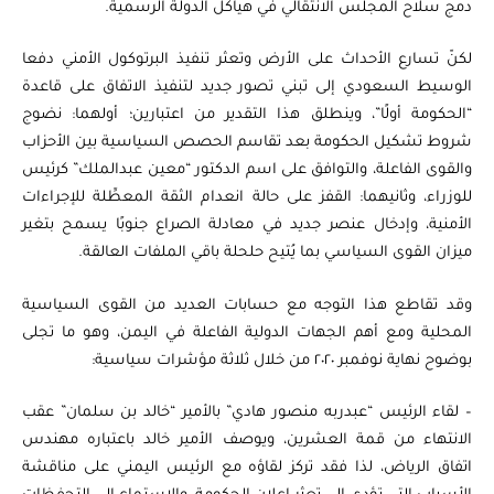
دمج سلاح المجلس الانتقالي في هياكل الدولة الرسمية.
لكنّ تسارع الأحداث على الأرض وتعثر تنفيذ البرتوكول الأمني دفعا
الوسيط السعودي إلى تبني تصور جديد لتنفيذ الاتفاق على قاعدة
“الحكومة أولًا”، وينطلق هذا التقدير من اعتبارين؛ أولهما: نضوج
شروط تشكيل الحكومة بعد تقاسم الحصص السياسية بين الأحزاب
والقوى الفاعلة، والتوافق على اسم الدكتور “معين عبدالملك” كرئيس
للوزراء، وثانيهما: القفز على حالة انعدام الثقة المعطِّلة للإجراءات
الأمنية، وإدخال عنصر جديد في معادلة الصراع جنوبًا يسمح بتغير
ميزان القوى السياسي بما يُتيح حلحلة باقي الملفات العالقة.
وقد تقاطع هذا التوجه مع حسابات العديد من القوى السياسية
المحلية ومع أهم الجهات الدولية الفاعلة في اليمن، وهو ما تجلى
بوضوح نهاية نوفمبر ٢٠٢٠ من خلال ثلاثة مؤشرات سياسية:
– لقاء الرئيس “عبدربه منصور هادي” بالأمير “خالد بن سلمان” عقب
الانتهاء من قمة العشرين، ويوصف الأمير خالد باعتباره مهندس
اتفاق الرياض، لذا فقد تركز لقاؤه مع الرئيس اليمني على مناقشة