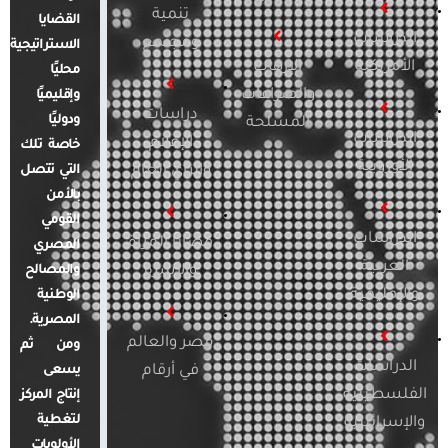
تنمية
القضايا
الدراسات
ومجتمع
الاستراتيجية
الأمريكية
الإرهاب
محليًا
والصراعات
وإقليميًا
دراسات
ودوليًا
المسلحة
الدراسات
الإعلام
خاصة تلك
الأوروبية
والرأي العام
التي تتصل
بالأمن
القومي
الدراسات
قضايا المرأة
المصري
العربية
والأسرة
والمصالح
والإقليمية
الوطنية
المصرية.
مصر والعالم
ومن ثم
الدراسات
في أرقام
يسعى
الفلسطينية
إنتاج المركز
لتغطية
والإسرائيلية
الأولويات