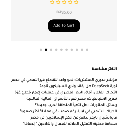
EGP
35.00
Add To Cart
الأكثر مشاهدة
مؤشر مديري المشتريات: نمو واعد للقطاع غير النفطي في مصر
ثورة DeepSeek هل يفقد وادي السيليكون تاجه؟
التحرك الفاعل: آفاق الدور المصري في عمليات إعمار قطاع غزة
تعزيز الاحتياطيات: مصر تعود للأسواق المالية العالمية
رسائل المناورات: هل تتهيأ المنطقة لحرب جديدة؟
الحراك الشعبي في ليبيا: رقم صعب في معادلة أكثر صعوبة
فاينانشيال تايمز تدافع عن حكم الإسلاميين في مصر
صحافة محلية: التمثيل الملائم للعمال والفلاحين “إنصافا”