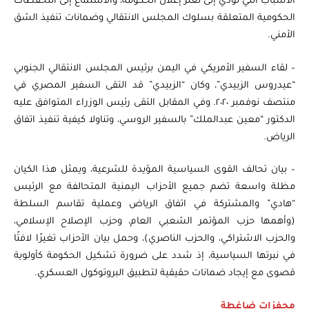
الأسباب التي تؤدي إلى تعثر إعلان الحكومة، والاستماع إلى التحفظات
الحكومية المتعلقة بسلوك المجلس الانتقالي وضمانات تنفيذ الشق
الأمني.
– لقاء السفير الأمريكي في اليمن برئيس المجلس الانتقالي الجنوبي
“عيدروس الزبيدي”، وكان “الزبيدي” قد التقى السفير المصري في
منتصف نوفمبر ٢٠٢٠. وفي المقابل التقى رئيس الوزراء المتوافق عليه
الدكتور “معين عبدالملك” بالسفير الروسي، وتناولا كيفية تنفيذ اتفاق
الرياض.
– بيان تحالف القوى السياسية المؤيدة للشرعية، ويمثل هذا الكيان
مظلة واسعة تضم جميع الأحزاب اليمنية المتحالفة مع الرئيس
“هادي” والمشتركة في اتفاق الرياض وعملية تقاسم السلطة
(وأهمها حزب المؤتمر الشعبي العام، وحزب الإصلاح الإسلامي،
والحزب الاشتراكي، والحزب الناصري)، وحمل بيان الأحزاب تغيرًا لافتًا
في نبرتها السياسية، إذ شدد على ضرورة تشكيل الحكومة كأولوية
قصوى مع إيجاد ضمانات حقيقية لتطبيق البروتوكول العسكري.
محفزات ضاغطة