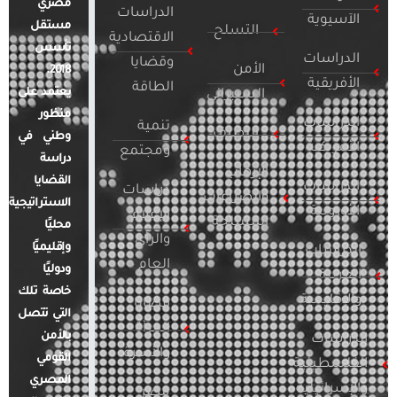
مصري
الدراسات
الآسيوية
مستقل
التسلح
الاقتصادية
تأسس
الدراسات
وقضايا
الأمن
2018.
الأفريقية
الطاقة
يعتمد على
السيبراني
منظور
الدراسات
تنمية
التطرف
وطني في
الأمريكية
ومجتمع
دراسة
الإرهاب
القضايا
الدراسات
دراسات
والصراعات
الاستراتيجية
الأوروبية
الإعلام
المسلحة
محليًا
والرأي
وإقليميًا
الدراسات
العام
ودوليًا
العربية
خاصة تلك
والإقليمية
قضايا
التي تتصل
المرأة
بالأمن
الدراسات
والأسرة
القومي
الفلسطينية
المصري
والإسرائيلية
مصر