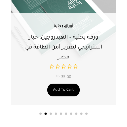
أوراق بحثية
ورقة بحثية – الهيدروجين: خيار
و
استراتيجي لتعزيز أمن الطاقة في
ا
مصر
EGP
35.00
Add To Cart