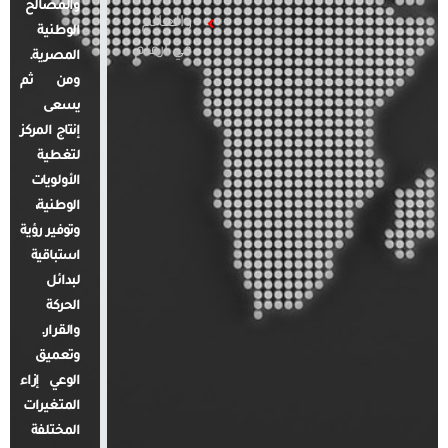
والمصالح
والعالم
الوطنية
في أرقام
المصرية.
ومن ثم
يسعى
إنتاج المركز
لتغطية
الأولويات
الوطنية،
وتوفير رؤية
استباقية
لبدائل
الحركة
والقرار.
وتعميق
الوعي إزاء
المتغيرات
المختلفة