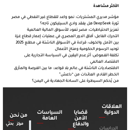
الأكثر مشاهدة
مؤشر مديري المشتريات: نمو واعد للقطاع غير النفطي في مصر
ثورة DeepSeek هل يفقد وادي السيليكون تاجه؟
تعزيز الاحتياطيات: مصر تعود للأسواق المالية العالمية
التحرك الفاعل: آفاق الدور المصري في عمليات إعمار قطاع غزة
بين الأمل والخوف: قراءة في الأسواق الناشئة في مطلع 2025
توحيد الرسوم الحكومية ومناخ الأعمال
تكلفة الغموض: أثر عدم اليقين في السياسة التجارية على
الاقتصاد العالمي
الاقتصاديات الناشئة في عالم بلا قواعد: ما بين الفرصة والمأزق
الخطر القادم: العائدات من “داعش”
من يُحكم السيطرة على الساحة الجهادية في اليمن؟
العلاقات
الدولية
قضايا
السياسات
من نحن
الأمن
العامة
والدفاع
مركز بحثي
الدراسات