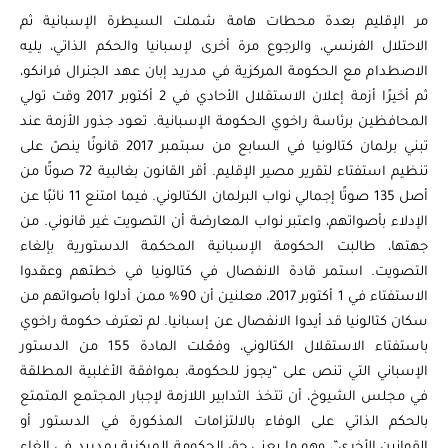
مر الإقليم بعدة محطات هامة شملت السيطرة الإسبانية ثم
الاحتلال الفرنسي، والرجوع مرة أخرى لإسبانيا والحكم الذاتي، يليه
الاصطدام مع الحكومة المركزية في مدريد إبان عهد الجنرال فرانكو،
ثم أخيرًا أزمة إعلان الاستقلال الأحادي في 2 أكتوبر 2017 وقت تولي
المحافظين برئاسة راخوي الحكومة الإسبانية. تعود جذور الأزمة عند
تبني برلمان كتالونيا في السابع من سبتمبر 2017 قانونًا ينصّ على
تنظيم استفتاء لتقرير مصير الإقليم. أقر القانون بغالبية 72 صوتًا من
أصل 135 صوتًا إجمالي نواب البرلمان الكتالوني. فيما امتنع 11 نائبًا عن
الإدلاء بأصواتهم، واعتبر نواب المعارضة أن التصويت غير قانوني. من
جهتها، طالبت الحكومة الإسبانية المحكمة الدستورية بإلغاء
التصويت. استمر قادة الانفصال في كتالونيا في خطتهم وعقدوا
الاستفتاء في 1 أكتوبر 2017، معلنين أن 90% ممن أدلوا بأصواتهم من
سكان كتالونيا قد أيدوا الانفصال عن إسبانيا. لم تعترف حكومة راخوي
باستفتاء الاستقلال الكتالوني، وفعّلت المادة 155 من الدستور
الإسباني التي تنص على “يجوز للحكومة، بموافقة الأغلبية المطلقة
في مجلس الشيوخ، أن تتخذ التدابير اللازمة لإجبار المجتمع المتمتع
بالحكم الذاتي على الوفاء بالالتزامات المذكورة في الدستور أو
القوانين الأخرى”، وهو ما يعني حق الحكومة المركزية بمدريد في إلغاء