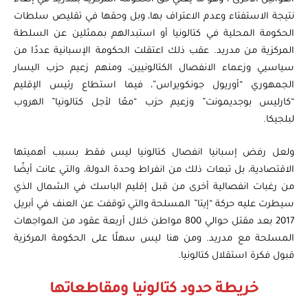
نتيجة الاستفتاء وعدم الاعتراف بها، وبل وحقها في تقليص سلطات
الحكومة المحلية في كتالونيا أو استبدالهم بممثلين عن السلطة
المركزية من مدريد. عقب ذلك اعتقلت الحكومة الإسبانية عددًا من
سياسيي وزعماء الانفصال الكتالونيين، ومنهم زعيم حزب اليسار
الجمهوري “أوريول جونكويراس”، فيما استطاع رئيس الإقليم
“كارليس بوجديمونت” وزعيم حزب “معًا لأجل كتالونيا” الهروب
لبلجيكا.
ولعل رفض إسبانيا انفصال كتالونيا ليس فقط بسبب أهميتها
الاقتصادية، بل تبعات ذلك من انفراط وحدة الدولة، والتي عانت أيضًا
من رغبات انفصالية أخرى من قبل إقليم الباسك في الشمال الذي
سيطرت عليه حركة “إيتا” المسلحة والتي توقفت عن العنف في أبريل
2017 بعد مقتل حوالي 800 مواطن خلال أربعة عقود من المواجهات
المسلحة مع مدريد. ومن هنا ليس سهلًا على الحكومة المركزية
قبول فكرة استقلال كتالونيا.
خريطة حدود كتالونيا ومقاطعاتها