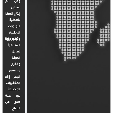
ومن ثم
يسعى
إنتاج المركز
لتغطية
الأولويات
الوطنية،
وتوفير رؤية
استباقية
لبدائل
الحركة
والقرار.
وتعميق
الوعي إزاء
المتغيرات
المختلفة
عبر عدة
صور من
الإنتاج