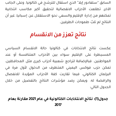
السابق “سلفادور إيلا” الذي استقال للترشح في كتالونيا. وعلى الجانب
الآخر، تطلعت الأحزاب الانفصالية لتحقيق أكبر مكاسب انتخابية
تمكنهم من إدارة الإقليم والسعي نحو الاستقلال عن إسبانيا، غير أن
النتائج لم تلبِّ طموحات الطرفين.
نتائج تعزز من الانقسام
عكست نتائج الانتخابات في كتالونيا حالة الانقسام السياسي
المسيطرة على الإقليم سواء بين الأحزاب المتنافسة أو عند
المواطنين. فبالإضافة لتراجع شعبية أحزاب كبرى مثل المحافظين،
تمكن حزب فوكس اليميني المتطرف من الدخول لأول مرة في
البرلمان الكتالوني، فيما تقاربت كفة الأحزاب المؤيدة للانفصال
والرافضة له. ويمكن رصد مؤشرات النتائج بالتفصيل من خلال
الجدول التالي:
جدول(1): نتائج الانتخابات الكتالونية في عام 2021 مقارنة بعام
2017