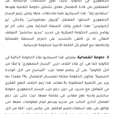
الجمهوري في كتالونيا، بحيث تفرج السلطات الإسبانية عن
المعتقلين من قادة الانفصال مقابل تشكيل حكومة ائتلافية يقودها
“سلفادور إيلا”. هذا السيناريو عليه ملاحظات، منها رفض زعيم اليسار
الجمهوري -السابق- المعتقل “أوريول جونكويراس”, والحالي “بير
أراجونيس” لهذا الطرح وتلك الصيغة التبادلية، ومن جانب آخر لم
يوضح رئيس الحكومة المركزية في مدريد “بيدرو سانشيز” الموقف
النهائي له بل اكتفى بالتشديد على احترام السلطة القضائية
وأحكامها، مع العلم بأن الكلمة الأخيرة للحكومة الإسبانية.
3. حكومة انفصالية:
يفترض هذا السيناريو بقاء الحكومة الحالية في
كتالونيا كما هي، أي بقاء ائتلاف حزبي “اليسار الجمهوري” و”معًا من
أجل كتالونيا” على أن ينضم لهما حزب “الترشيح من أجل الوحدة
الشعبية” وتكون الحكومة ممثلة لمعسكر الانفصال بـ74 مقعدًا بما
يزيد عن الأغلبية المطلوبة بـ6 مقاعد, هذا رغم اختلاف النهج الفكري
في التعامل مع مدريد, في حين دعم حزب اليسار الجمهوري حكومة
سانشيز ولديه نهج مهادن في علاقته معها, حيث تخلى عن دعم
انفصال أحادي الجانب عن مدريد ويدعم قيام مفاوضات معها حتى
توافق على عقد استفتاء مصير للإقليم. على عكس حزب “معًا من أجل