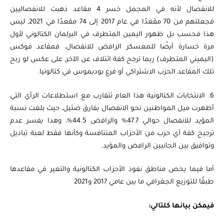
للانفصال لأنه في المجمل خسر 4 مقاعد ذهبت للانفصاليين
فجعلتهم من 70 مقعدًا في عام 2017 إلى 74 مقعدًا في 2021, ليس
هذا فحسب بل ظهور اليمين المتطرف في البرلمان الكتالوني لأول
مرة خسارة أيضًا للمعسكر الرافض للانفصال، فمقاعد فوكس
(اليميني المتطرف) ربما ترجح كفة ائتلاف عن الآخر, على عكس لو ربح
تلك المقاعد الحزب الاشتراكي أو فرع بوديموس في كتالونيا.
6. الانتخابات الكتالونية هذا العام تتقارب مع استطلاعات الرأي التي
أظهرت ميل المواطنين نحو الانفصال بفارق ضئيل، حيث بلغت نسبة
المؤيد للانفصال حوالي 47.7% والرافض 44.5%، وهذا يفسر عدم
ترجيح كفة أي حزب من الأحزاب المتنافسة وكأنها فقط لعبة تباديل
وتوافيق بين الجانبين الرافض والمؤيد.
أما فيما يخص مناطق نفوذ الأحزاب الكتالونية والتغير في مقاعدها
طبقًا للتوزيع الجغرافي ما بين عامي 2017 و2021
فيمكن بيانها كلتالي: