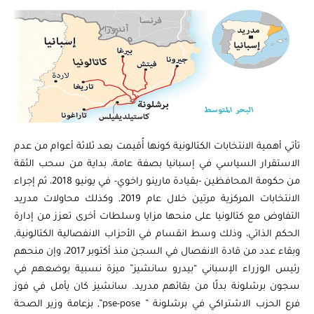
تأتي أهمية الانتخابات الكتالونية كونها أُقيمت بعد ثلاثة أعوام من عدم
الاستقرار السياسي في إسبانيا بصفة عامة، بداية من سحب الثقة
من حكومة المحافظين -بقيادة مارينو راخوي- في يونيو 2018، ثم إجراء
الانتخابات المركزية مرتين خلال عام 2019, وكذلك محاولات مدريد
التفاوض مع كتالونيا على منحها مزايا وسلطات أخرى تعزز من إدارة
الحكم الذاتي، وذلك وسط انقسام في الأحزاب الانفصالية الكتالونية,
وبقاء عدد من قادة الانفصال في السجن منذ أكتوبر 2017، وإن منحهم
رئيس الوزراء الإسباني “بيدرو سانشيز” ميزة نسبية بوضعهم في
سجون برشلونة بدلًا من بقائهم مدريد. سانشيز كان يأمل في فوز
فرع الحزب الاشتراكي في برشلونة ” pse-pose”, بزعامة وزير الصحة