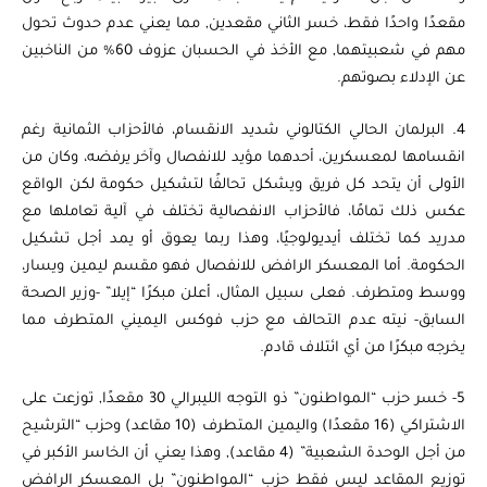
مقعدًا واحدًا فقط، خسر الثاني مقعدين, مما يعني عدم حدوث تحول
مهم في شعبيتهما, مع الأخذ في الحسبان عزوف 60% من الناخبين
عن الإدلاء بصوتهم.
4. البرلمان الحالي الكتالوني شديد الانقسام، فالأحزاب الثمانية رغم
انقسامها لمعسكرين، أحدهما مؤيد للانفصال وآخر يرفضه، وكان من
الأولى أن يتحد كل فريق ويشكل تحالفًا لتشكيل حكومة لكن الواقع
عكس ذلك تمامًا، فالأحزاب الانفصالية تختلف في آلية تعاملها مع
مدريد كما تختلف أيديولوجيًا، وهذا ربما يعوق أو يمد أجل تشكيل
الحكومة. أما المعسكر الرافض للانفصال فهو مقسم ليمين ويسار،
ووسط ومتطرف. فعلى سبيل المثال، أعلن مبكرًا “إيلا” -وزير الصحة
السابق- نيته عدم التحالف مع حزب فوكس اليميني المتطرف مما
يخرجه مبكرًا من أي ائتلاف قادم.
5- خسر حزب “المواطنون” ذو التوجه الليبرالي 30 مقعدًا, توزعت على
الاشتراكي (16 مقعدًا) واليمين المتطرف (10 مقاعد) وحزب “الترشيح
من أجل الوحدة الشعبية” (4 مقاعد), وهذا يعني أن الخاسر الأكبر في
توزيع المقاعد ليس فقط حزب “المواطنون” بل المعسكر الرافض