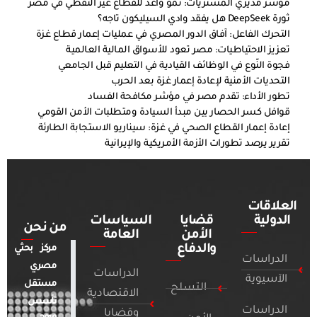
مؤشر مديري المشتريات: نمو واعد للقطاع غير النفطي في مصر
ثورة DeepSeek هل يفقد وادي السيليكون تاجه؟
التحرك الفاعل: آفاق الدور المصري في عمليات إعمار قطاع غزة
تعزيز الاحتياطيات: مصر تعود للأسواق المالية العالمية
فجوة النّوع في الوظائف القيادية في التعليم قبل الجامعي
التحديات الأمنية لإعادة إعمار غزة بعد الحرب
تطور الأداء: تقدم مصر في مؤشر مكافحة الفساد
قوافل كسر الحصار بين مبدأ السيادة ومتطلبات الأمن القومي
إعادة إعمار القطاع الصحي في غزة: سيناريو الاستجابة الطارئة
تقرير يرصد تطورات الأزمة الأمريكية والإيرانية
العلاقات
الدولية
قضايا
السياسات
من نحن
الأمن
العامة
والدفاع
مركز بحثي
الدراسات
مصري
الدراسات
الآسيوية
مستقل
التسلح
الاقتصادية
تأسس
الدراسات
وقضايا