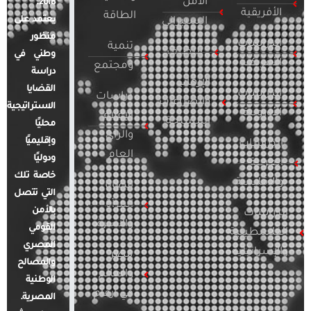
الأمن
2018.
الأفريقية
الطاقة
يعتمد على
السيبراني
منظور
الدراسات
تنمية
التطرف
وطني في
الأمريكية
ومجتمع
دراسة
الإرهاب
القضايا
الدراسات
دراسات
والصراعات
الاستراتيجية
الأوروبية
الإعلام
المسلحة
محليًا
والرأي
وإقليميًا
الدراسات
العام
ودوليًا
العربية
خاصة تلك
والإقليمية
قضايا
التي تتصل
المرأة
بالأمن
الدراسات
والأسرة
القومي
الفلسطينية
المصري
والإسرائيلية
مصر
والمصالح
والعالم
الوطنية
في أرقام
المصرية.