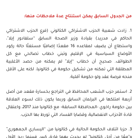
من الجدول السابق يمكن استنتاج عدة ملاحظات منها:
1. زادت شعبية الحزب الاشتراكي الكتالوني (فرع الحزب الاشتراكي
الحاكم في مدريد) بقيادة وزير الصحة السابق “سلفادور إيلا”،
واستطاع أن يضيف لمقاعده 16 مقعدًا إضافيًا مستغلًا حالة ركود
الأوضاع السياسية في الإقليم، وتبني خطاب تصالحي مع كل
الطوائف. صحيح أن خطاب “إيلا” لم يمكنه من حصد الأغلبية
المطلقة التي تمكنه من تشكيل حكومة في كتالونيا، لكنه على الأقل
منحه فرصة عقد ولو حكومة أقلية.
2. استمر حزب الشعب المحافظ في التراجع بخسارة مقعد من أصل
أربعة امتلكها في البرلمان السابق وربما يكون ذلك لسوء العلاقة
بين حكومة راخوي -المحافظة السابقة- مع كتالونيا منذ 2017، واعتقال
قادة الأحزاب الانفصالية، وقضايا الفساد التي تورط بها الحزب.
3. حزبا ائتلاف الحكومة الحالية في كتالونيا من “اليساري الجمهوري”
و”معًا من أجل كتالونيا” لم يحدث بهما فارق كبير، فبينما ربح الأول