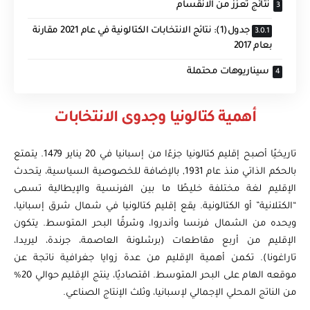
نتائج تعزز من الانقسام
جدول(1): نتائج الانتخابات الكتالونية في عام 2021 مقارنة
بعام 2017
سيناريوهات محتملة
أهمية كتالونيا وجدوى الانتخابات
تاريخيًا أصبح إقليم كتالونيا جزءًا من إسبانيا في 20 يناير 1479. يتمتع
بالحكم الذاتي منذ عام 1931, بالإضافة للخصوصية السياسية، يتحدث
الإقليم لغة مختلفة خليطًا ما بين الفرنسية والإيطالية تسمى
“الكتلانية” أو الكتالونية. يقع إقليم كتالونيا في شمال شرق إسبانيا،
ويحده من الشمال فرنسا وأندروا، وشرقًا البحر المتوسط. يتكون
الإقليم من أربع مقاطعات (برشلونة العاصمة، جرندة، ليريدا،
تاراغونا). تكمن أهمية الإقليم من عدة زوايا جغرافية ناتجة عن
موقعه الهام على البحر المتوسط. اقتصاديًا، ينتج الإقليم حوالي 20%
من الناتج المحلي الإجمالي لإسبانيا، وثلث الإنتاج الصناعي.