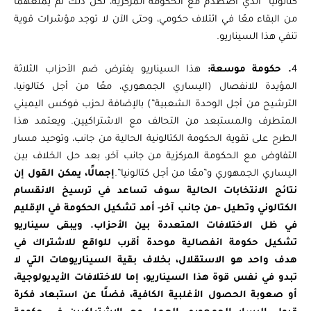
كتالونيا” الذي اصطدم مع الحكومة المركزية، لكن ذلك لم يمنعهما
من البقاء معًا في ائتلاف حكومي، وحتى الآن لا توجد مؤشرات قوية
تنفي هذا السيناريو.
4
. حكومة موسعة:
هذا السيناريو يفترض ضم الأحزاب الثلاثة
المؤيدة للانفصال (اليساري الجمهوري، معًا من أجل كتالونيا،
الترشيح من أجل الوحدة الشعبية”) بالإضافة لحزب فوكس اليميني
المتطرف والمستبعد من التحالف مع الاشتراكيين. ويعتمد هذا
الطرح على تقوية الحكومة الكتالونية الحالية من جانب، وتوحيد مسار
التفاوض مع الحكومة المركزية من جانب آخر، بعد حل الخلاف بين
اليساري الجمهوري و”معًا من أجل كتالونيا”.
إجمالًا، يمكن القول إن
نتائج الانتخابات الحالية سوف تساعد في ترسيخ الانقسام
الكتالوني وتطيل -من جانب آخر- أمد تشكيل الحكومة في الإقليم
في ظل الاختلافات المتعددة بين الأحزاب. ويبقى سيناريو
تشكيل حكومة انفصالية موحدة أقرب للواقع للاشتراك في
هدف واحد هو الاستقلال، بخلاف بقية السيناريوهات التي لا
تبدو في نفس قوة هذا السيناريو، إما للاختلافات الأيديولوجية،
أو صعوبة الحصول الأغلبية الكافية، فضلًا عن استبعاد فكرة