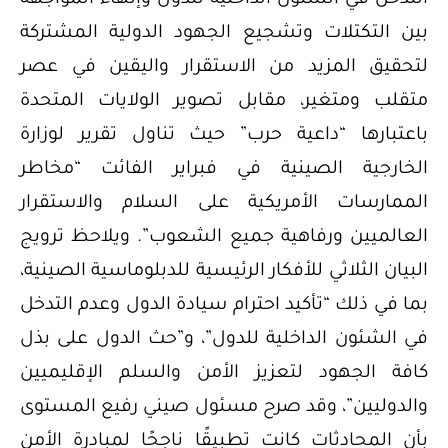
التدخل في الشئون الداخلية للدول وإنهاء المواجهة
بين التكتلات وتشجيع الجهود الدولية المشتركة
لتحقيق المزيد من الاستقرار واليقين في عصر
متقلب ومتغير، مقابل تصوير الولايات المتحدة
باعتبارها “داعية حرب” حيث تناول تقرير لوزارة
الخارجية الصينية في فبراير الفائت “مخاطر
الممارسات الأمريكية على السلام والاستقرار
العالميين ورفاهية جميع الشعوب”. ويلاحظ ترويج
البيان الثلاثي للأفكار الرئيسية للدبلوماسية الصينية،
بما في ذلك “تأكيد احترام سيادة الدول وعدم التدخل
في الشئون الداخلية للدول”، و”حث الدول على بذل
كافة الجهود لتعزيز الأمن والسلم الإقليميين
والدوليين”، وقد صرح مسئول صيني رفيع المستوى
بأن المحادثات كانت تطبيقًا ناجحًا لمبادرة الأمن