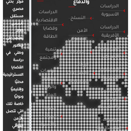
والدفاع
مركز بحثي
الدراسات
مصري
الدراسات
الآسيوية
مستقل
التسلح
الاقتصادية
تأسس
الدراسات
وقضايا
الأمن
2018.
الأفريقية
الطاقة
يعتمد على
السيبراني
منظور
الدراسات
تنمية
التطرف
وطني في
الأمريكية
ومجتمع
دراسة
الإرهاب
القضايا
الدراسات
دراسات
والصراعات
الاستراتيجية
الأوروبية
الإعلام
المسلحة
محليًا
والرأي
وإقليميًا
الدراسات
العام
ودوليًا
العربية
خاصة تلك
والإقليمية
قضايا
التي تتصل
المرأة
بالأمن
الدراسات
والأسرة
القومي
الفلسطينية