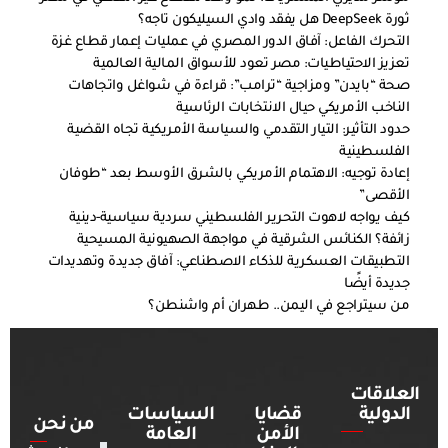
ثورة DeepSeek هل يفقد وادي السيليكون تاجه؟
التحرك الفاعل: آفاق الدور المصري في عمليات إعمار قطاع غزة
تعزيز الاحتياطيات: مصر تعود للأسواق المالية العالمية
صحة “بايدن” ومزاجية “ترامب”: قراءة في شواغل واتجاهات
الناخب الأمريكي حيال الانتخابات الرئاسية
حدود التأثير: التيار التقدمي والسياسة الأمريكية تجاه القضية
الفلسطينية
إعادة توجيه: الاهتمام الأمريكي بالشرق الأوسط بعد “طوفان
الأقصى”
كيف يواجه لاهوت التحرير الفلسطيني سردية سياسية-دينية
زائفة؟ الكنائس الشرقية في مواجهة الصهيونية المسيحية
التطبيقات العسكرية للذكاء الاصطناعي: آفاق جديدة وتهديدات
جديدة أيضًا
من سيتراجع في اليمن.. طهران أم واشنطن؟
العلاقات
الدولية
قضايا
السياسات
من نحن
الأمن
العامة