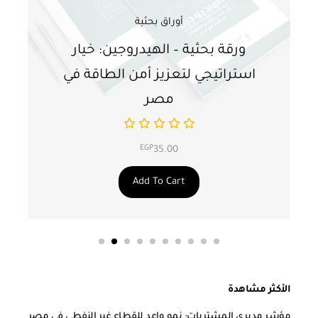
أوراق بحثية
ورقة بحثية – الهيدروجين: خيار
و
استراتيجي لتعزيز أمن الطاقة في
ا
مصر
EGP
35.00
Add To Cart
الأكثر مشاهدة
مؤشر مديري المشتريات: نمو واعد للقطاع غير النفطي في مصر