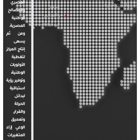
المصري
والإسرائيلية
مصر
والمصالح
والعالم
الوطنية
في أرقام
المصرية.
ومن ثم
يسعى
إنتاج المركز
لتغطية
الأولويات
الوطنية،
وتوفير رؤية
استباقية
لبدائل
الحركة
والقرار.
وتعميق
الوعي إزاء
المتغيرات