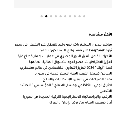
الأكثر مشاهدة
مؤشر مديري المشتريات: نمو واعد للقطاع غير النفطي في مصر
ثورة DeepSeek هل يفقد وادي السيليكون تاجه؟
التحرك الفاعل: آفاق الدور المصري في عمليات إعمار قطاع غزة
تعزيز الاحتياطيات: مصر تعود للأسواق المالية العالمية
قمة “أبيك” 2024 تعزيز التعاون الاقتصادي في عالم مضطرب
الجولان كمدخل لتغيير البيئة الاستراتيجية في سوريا
تعدد الصراعات في اليمن: الإشكاليات والنتائج
اختراق نوعي : الكاظمي ومسار الادماج ” المؤسسي ” للحشد
الشعبي
الترقب والبراجماتية: الاستراتيجية التركية الجديدة في سوريا
أداة ضغط: المياه بين تركيا وإيران والعراق