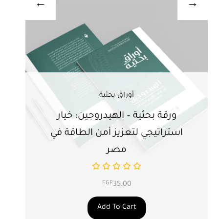
أوراق بحثية
ورقة بحثية – الهيدروجين: خيار
ور
استراتيجي لتعزيز أمن الطاقة في
ال
مصر
EGP
35.00
Add To Cart