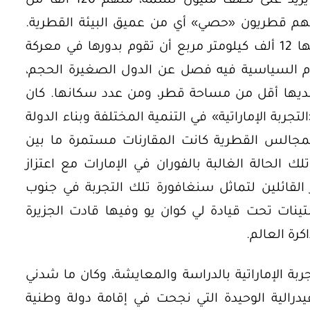
مصر. وقتها كان عدد سكان قطر لا يزيد على نصف مليون نسمة، منهم 120 ألفاً من
هم 70 ألفاً يقال عنهم قطريون «حصي» أي من عميق البيئة القطرية.
كيف يمكن لدولة بهذا العدد، ومساحتها 12 ألف كيلومتر مربع أن تقوم بدورها في معركة
م السياسية فيه فصل عن الدول الصغيرة الحجم،
لوقت كانت هناك 60 دولة لديها أقل من مساحة قطر، ومن عدد سكانها. كان
بة الإماراتية» في التنمية المختلفة وبناء الدولة
أوراق بحثية
لمجالس القطرية كانت المقارنات مستمرة ما بين
ورقة بحثية - أمن الطاقة المصري:
ك الحالة الغالبة بالفوران في الإمارات مع اعتزاز
 وتعزيز
الغاز والنفط خارطة الموارد
لقائلين لتماثل سنغافورة تلك التجربة في جنوب
وسياسات التعزيز
نات تحت قيادة لي كوان يو وفيها قادت الجزيرة
كرة العالم.
EGP
35.00
ربة الإماراتية بالدراسة والمعايشة، وكان ما شدني
Add To Cart
الفيدرالية الوحيدة التي نجحت في إقامة دولة وطنية