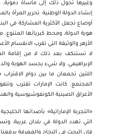
وغيرها تحول ذلك إلى مأساة دموية، ول
إنشاء الدولة الوطنية. تحرير المرأة با
أوضاع تجعل الأكثرية المشاركة في البن
هوية الدولة، ومحط كبريائها المتنوع. 
الأزهر والوثيقة التي تقرب الانقسام ال
لا تستنكف بعد ذلك لا من إقامة ال
الإبراهيمي. ولا شيء يجسد الهوية والدو
اللتين تجمعان ما بين دوام الاقتراب
المجتمع. كانت الإمارات تقترب وتت
الأعراق الصينية الكونفوشيوسية والهندي
«التجربة الإماراتية» بأصدائها الخليجي
التي تهدد الدولة في بلدان عربية، وتس
فإن البحث في النجاح والمعرفة يدفعنا 