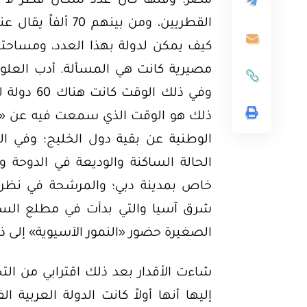
القطريين، ومن بين
مصيرية كانت هي المسألة. أدب العلو
وفي ذلك ا
ذلك هو الوقت الذي سمعت فيه عن «التجر
ثية
الوطنية عن بقية دول الخليج؛ وفي ا
أوراق بحثية
ورقة بحثية – المؤتمر الصهيوني الـ39:
الحالة الساكنة والوديعة في الدوحة وتل
ن على مستقبل
ورقة بحثية – الطاقة المتجددة
خاص بمدينة دبي؛ والمرشحة في نظر ا
ية العالمية
أمن الطاقة المصري
شرق آسيا والتي بدأت في مطلع الستي
الصغيرة حضور «النمور الآسيوية» إلى ذا
EGP
EG
35.00
شاءت الأقدار بعد ذلك اقترابي من التج
Add To Cart
Add
إليها أنها أولاً كانت الدولة العربية 