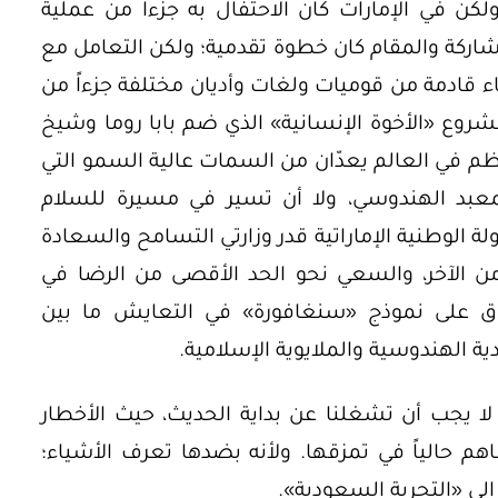
كن في الإمارات كان الاحتفال به جزءاً من عملية
لمشاركة والمقام كان خطوة تقدمية؛ ولكن التعامل مع
اء قادمة من قوميات ولغات وأديان مختلفة جزءاً من
مشروع «الأخوة الإنسانية» الذي ضم بابا روما وشيخ
أعظم في العالم يعدّان من السمات عالية السمو التي
معبد الهندوسي، ولا أن تسير في مسيرة للسلام
لة الوطنية الإماراتية قدر وزارتي التسامح والسعادة
 من الآخر، والسعي نحو الحد الأقصى من الرضا في
فوق على نموذج «سنغافورة» في التعايش ما بين
ة الهندوسية والملايوية الإسلامية.
ة لا يجب أن تشغلنا عن بداية الحديث، حيث الأخطار
اهم حالياً في تمزقها. ولأنه بضدها تعرف الأشياء؛
إلى «التجربة السعودية».