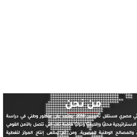
من نحن
مركز بحثي مصري مستقل تأسس 2018. يعتمد على منظور وطني في دراسة
الاستراتيجية محليًا وإقليميًا ودوليًا خاصة تلك التي تتصل بالأمن القومي
والمصالح الوطنية المصرية. ومن ثم يسعى إنتاج المركز لتغطية