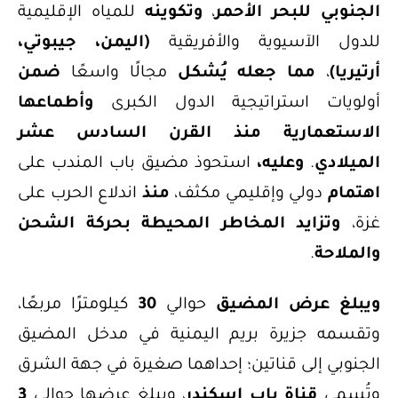
الجنوبي للبحر الأحمر
،
وتكوينه
للمياه الإقليمية
للدول الآسيوية والأفريقية
(اليمن، جيبوتي،
أرتيريا)
،
مما جعله يُشكل
مجالًا واسعًا
ضمن
أولويات استراتيجية الدول الكبرى
وأطماعها
الاستعمارية منذ القرن السادس عشر
الميلادي
.
وعليه،
استحوذ مضيق باب المندب على
اهتمام
دولي وإقليمي مكثف،
منذ
اندلاع الحرب على
غزة،
وتزايد المخاطر المحيطة بحركة الشحن
والملاحة
.
ويبلغ عرض المضيق
حوالي
30
كيلومترًا مربعًا،
وتقسمه جزيرة بريم اليمنية في مدخل المضيق
الجنوبي إلى قناتين؛ إحداهما صغيرة في جهة الشرق
وتُسمى
قناة باب إسكندر
، ويبلغ عرضها حوالي
3