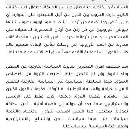
السياسة والاقتصاد مترابطان منذ بدء الخليقة، وطوال أغلب فترات
التاريخ دارت الحروب بين الدول من أجل السيطرة على الموارد، أي
على الأرض وما تضمه من ثروات. ارتبط صعود أوروبا بحروب شنتها
جيوش الأوروبيين في كل ركن من أركان المعمورة، للاستيلاء على
المستعمرات والفوز بثرواتها. حروب القرن العشرين العالمية كانت
محاولة من الأمم الأوروبية التي وصلت متأخرة لإعادة تقسيم عالم
كانت القوى الاستعمارية الأقدم عهداً سبق لها اقتسامه فيما بينها.
منذ منتصف القرن العشرين تمايزت السياسة الخارجية عن السعي
وراء الثروة، وإن لم تنفصل عنها. أصبحت الثروة من اختصاص
السوق، فيما السلطة السياسية تدير السياسة الخارجية لتحقيق
الأمن والكرامة والسلامة الوطنية. لم تتوقف حكومات الدول الكبرى
عن الاهتمام بقضايا الثروة، ولكنها ركزت فقط على الرئيسي
والاستراتيجي منها، بعد أن حولته إلى قضية أمنية – أمن الطاقة
نموذجاً. بمقتضى هذا التمييز أصبحت شؤون الاقتصاد والتنمية
سياسات دنيا، فيما سياسات الأمن والتسلح والاستراتيجية
والجغرافية السياسية سياسات عليا.