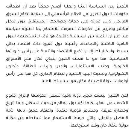
التمييز بين السياسة الدنيا والعليا أصبح ممكناً بعد أن اطمأنت
حكومات الدول الكبرى في العالم الرأسمالي إلى سلامة نظام السوق
العالمي، وإلى قدرته على حماية مصالحها المستقرة، دون تدخل
مباشر وصريح من حكومات انصرفت للاهتمام بما اعتبرته سياسة
عليا، غير أن التمييز بين السياسة والثروة هو ترف لا تستطيعه الدول
النامية الناشئة والصاعدة، وأغلبها دول فقيرة ذات اقتصاد بدائي
بسيط، ولا خيار لها إلا أن تضع الاقتصاد والتنمية على رأس أولوياتها
السياسية. هذا هو ما فعلته الصين بنجاح، فكان فتح الأسواق
الخارجية، وجذب الاستثمارات، وتأمين واردات الطاقة، وتطوير
التكنولوجيا، وتحديث البنية التحتية والنظام الإداري، كل هذا على رأس
أولويات الدولة الصينية، فكان هو سياستها العليا.
لكن الصين ليست مجرد دولة نامية تسعى حكومتها لإخراج جموع
الشعب من الفقر، لكنها أكبر دول العالم من حيث السكان، ولها تاريخ
وحضارة عريقة، ومشاعر قومية متقدة، واعتقاد عميق بأنها الأمة
الأفضل والأعلى، والتي حرمها الاستعمار مما تستحقه من مكانة
دولية لائقة، حان وقت استرجاعها.