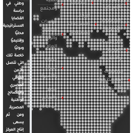
تنمية
التطرف
وطني في
الأمريكية
ومجتمع
دراسة
الإرهاب
القضايا
الدراسات
دراسات
والصراعات
الاستراتيجية
الأوروبية
الإعلام
المسلحة
محليًا
والرأي
وإقليميًا
الدراسات
العام
ودوليًا
العربية
خاصة تلك
والإقليمية
قضايا
التي تتصل
المرأة
بالأمن
الدراسات
والأسرة
القومي
الفلسطينية
المصري
والإسرائيلية
مصر
والمصالح
والعالم
الوطنية
في أرقام
المصرية.
ومن ثم
يسعى
إنتاج المركز