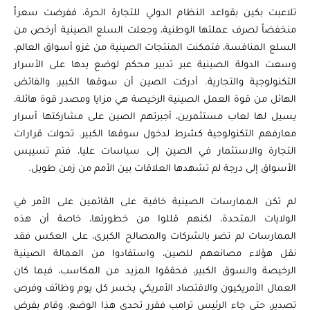
تلاعبت بكين بقواعد النظام الدولي للتجارة الحرة، ففرضت سعراً
منخفضاً لصرف عملتها الوطنية، وجعلت السلع الصينية أرخص من
السلع المنافسة، فتمكنت المنتجات الصينية من غزو أسواق العالم،
وسعت الدولة الصينية عبر تدبير محكم لوضع يدها على الأسرار
التكنولوجية والتجارية. أدركت الصين أن سوقها الكبير، والفائض
الهائل من قوة العمل الصينية الرخيصة هي مزايا ومصدر قوة هائلة،
يسيل لها لعاب مستثمرين، أجبرتهم الصين على مشاركتها أسرار
معارفهم التكنولوجية كشرط لدخول سوقها الكبير. تحولت قرارات
التجارة والاستثمار في الصين إلى سياسات عليا، فتم تسييس
الأسواق إلى درجة لم تشهدها العلاقات بين الأمم من زمن طويل.
لم تكن الممارسات الصينية خافية على القائمين على الأمر في
الولايات المتحدة، لكنهم قللوا من خطورتها، خاصة أن هذه
الممارسات لم تضر بالشركات والمصالح الكبرى، على العكس فقد
نقل هؤلاء مصانعهم للصين، واستفادوا من العمالة الصينية
الرخيصة والسوق الكبير، فحققوا المزيد من المكاسب، فيما كان
العمال الأمريكيون والاقتصاد الأمريكي يخسر كل يوم وظائف وفرص
تصدير، حتى جاء الرئيس ترامب فقرر تحدي هذا الوضع، وقام بفرض