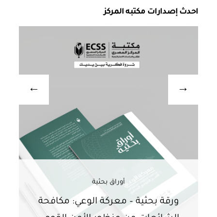
احدث إصدارات مكتبه المركز
أوراق بحثية
ورقة بحثية – معركة الوعي: مكافحة
ور