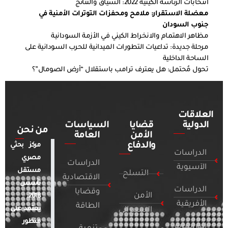
انتخابات الرئاسة الكينية 2022: السياق والنتائج
معضلة الاستقرار: ملامح ومحفزات التوترات الأمنية في
جنوب السودان
مظاهر الاهتمام والانخراط الكيني في الأزمة السودانية
مرحلة جديدة: تداعيات التطورات الميدانية للحرب السودانية على
الساحة الداخلية
تحول مُحتمل: هل يعترف ترامب باستقلال “أرض الصومال”؟
العلاقات
الدولية
قضايا
السياسات
من نحن
الأمن
العامة
والدفاع
مركز بحثي
الدراسات
مصري
الدراسات
الآسيوية
مستقل
التسلح
الاقتصادية
تأسس
الدراسات
وقضايا
الأمن
2018.
الأفريقية
الطاقة
يعتمد على
السيبراني
منظور
الدراسات