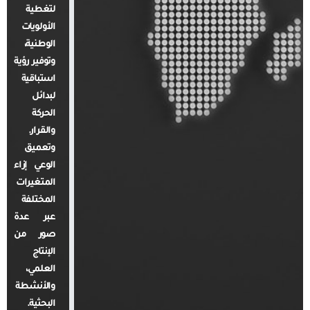
لتغطية
الأولويات
الوطنية،
وتوفير رؤية
استباقية
لبدائل
الحركة
والقرار.
وتعميق
الوعي إزاء
المتغيرات
المختلفة
عبر عدة
صور من
الإنتاج
العلمي،
والأنشطة
البحثية.