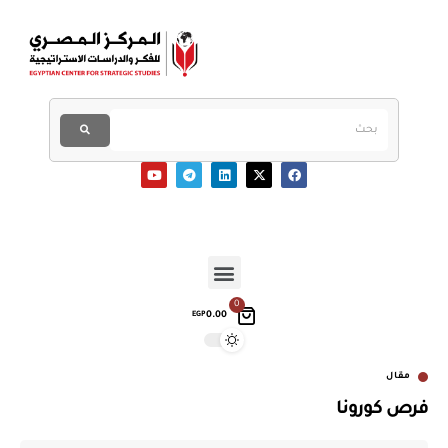
0
0.00
EGP
مقال
فرص كورونا