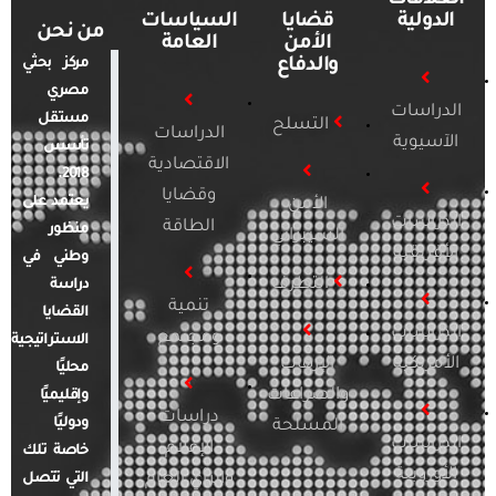
العلاقات
الدولية
قضايا
السياسات
من نحن
الأمن
العامة
والدفاع
مركز بحثي
مصري
الدراسات
مستقل
التسلح
الدراسات
الآسيوية
تأسس
الاقتصادية
2018.
وقضايا
يعتمد على
الأمن
الدراسات
الطاقة
منظور
السيبراني
الأفريقية
وطني في
التطرف
دراسة
تنمية
القضايا
الدراسات
ومجتمع
الاستراتيجية
الأمريكية
الإرهاب
محليًا
والصراعات
وإقليميًا
دراسات
ودوليًا
المسلحة
الدراسات
الإعلام
خاصة تلك
الأوروبية
والرأي العام
التي تتصل