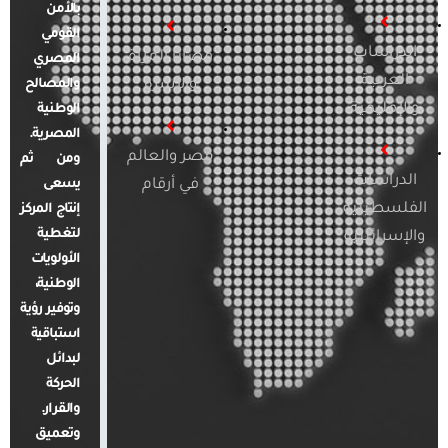
بالأمن
القومي
الدراسات
قضايا المرأة
المصري
العربية
والأسرة
والمصالح
والإقليمية
الوطنية
المصرية.
مصر والعالم
ومن ثم
الدراسات
في أرقام
يسعى
الفلسطينية
إنتاج المركز
لتغطية
والإسرائيلية
الأولويات
الوطنية،
وتوفير رؤية
استباقية
لبدائل
الحركة
والقرار.
وتعميق