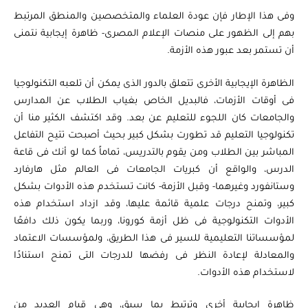
وفى هذا الإطار فإن عودة العلماء والمتخصصين والمنطق المرتبط
بهم إلى الظهور على منصات الإعلام المصرى- ظاهرة إيجابية نتمنى
أن تستمر بعد عبور هذه الأزمة.
الظاهرة الإيجابية الأخرى تتعلق بالدور الذى يمكن أن تلعبه التكنولوجيا
فى أوقات الأزمات، فالبديل الخاص بغياب الطلاب عن المدارس
والجامعات كان اللجوء للتعليم عن بعد. وقد اكتشف الكثير منا أن
تكنولوجيا التعليم قد تطورت بشكل كبير بحيث أصبحت تتيح التفاعل
المباشر بين الطلاب ومن يقوم بالتدريس، تماماً كما لو أنك فى قاعة
الدرس، والواقع أن كبريات الجامعات فى العالم مثل هارفارد
وستانفورد وغيرهما- وقبل الأزمة- كانت تستخدم هذه الأدوات بشكل
كبير، وتمنح درجات علمية قائمة عليها، وقد ازداد استخدام هذه
الأدوات التكنولوجية فى ظل أزمة كورونا، وربما يكون ذلك دافعًا
لمؤسساتنا التعليمية للسير فى هذا الطريق، ولمؤسسات الاعتماد
والمعادلة لإعادة النظر فى رفضها للدرجات التى تمنح استنادًا
لاستخدام هذه الأدوات.
ظاهرة إيجابية أخرى وترتبط بما سبق، وهى قيام العديد من