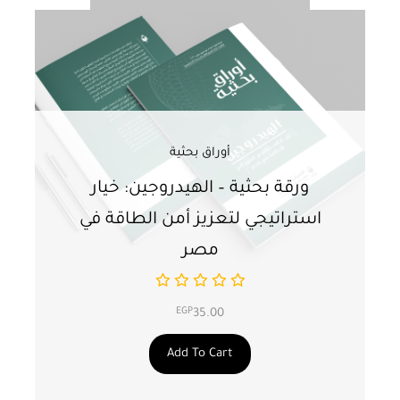
أوراق بحثية
ورقة بحثية – الهيدروجين: خيار
و
استراتيجي لتعزيز أمن الطاقة في
ا
مصر
EGP
35.00
Add To Cart