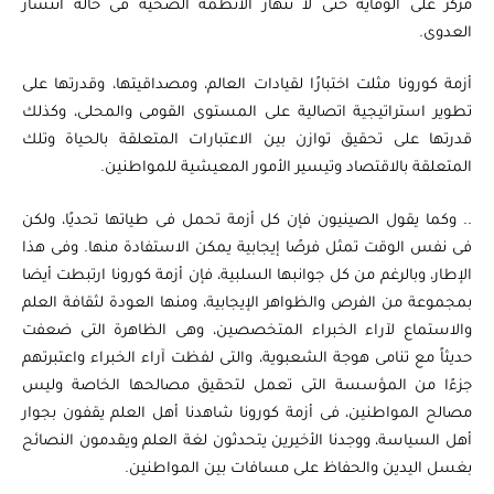
مركز على الوقاية حتى لا تنهار الأنظمة الصحية فى حالة انتشار
العدوى.
أزمة كورونا مثلت اختبارًا لقيادات العالم، ومصداقيتها، وقدرتها على
تطوير استراتيجية اتصالية على المستوى القومى والمحلى، وكذلك
قدرتها على تحقيق توازن بين الاعتبارات المتعلقة بالحياة وتلك
المتعلقة بالاقتصاد وتيسير الأمور المعيشية للمواطنين.
.. وكما يقول الصينيون فإن كل أزمة تحمل فى طياتها تحديًا، ولكن
فى نفس الوقت تمثل فرصًا إيجابية يمكن الاستفادة منها. وفى هذا
الإطار، وبالرغم من كل جوانبها السلبية، فإن أزمة كورونا ارتبطت أيضا
بمجموعة من الفرص والظواهر الإيجابية، ومنها العودة لثقافة العلم
والاستماع لآراء الخبراء المتخصصين، وهى الظاهرة التى ضعفت
حديثاً مع تنامى هوجة الشعبوية، والتى لفظت آراء الخبراء واعتبرتهم
جزءًا من المؤسسة التى تعمل لتحقيق مصالحها الخاصة وليس
مصالح المواطنين، فى أزمة كورونا شاهدنا أهل العلم يقفون بجوار
أهل السياسة، ووجدنا الأخيرين يتحدثون لغة العلم ويقدمون النصائح
بغسل اليدين والحفاظ على مسافات بين المواطنين.