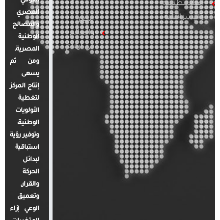
القومي
الفلسطينية
المصري
والإسرائيلية
مصر
والمصالح
والعالم
الوطنية
في أرقام
المصرية.
ومن ثم
يسعى
إنتاج المركز
لتغطية
الأولويات
الوطنية،
وتوفير رؤية
استباقية
لبدائل
الحركة
والقرار.
وتعميق
الوعي إزاء