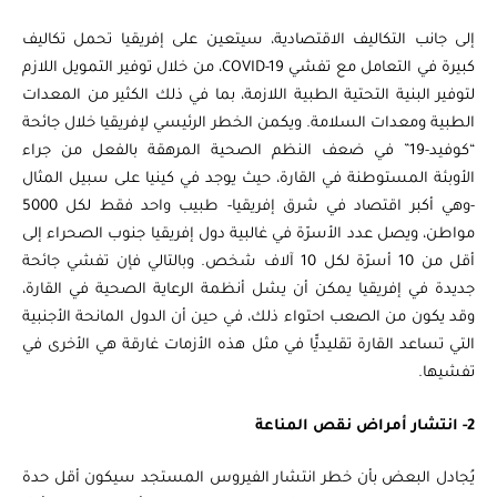
إلى جانب التكاليف الاقتصادية، سيتعين على إفريقيا تحمل تكاليف
كبيرة في التعامل مع تفشي COVID-19، من خلال توفير التمويل اللازم
لتوفير البنية التحتية الطبية اللازمة، بما في ذلك الكثير من المعدات
الطبية ومعدات السلامة. ويكمن الخطر الرئيسي لإفريقيا خلال جائحة
“كوفيد-19” في ضعف النظم الصحية المرهقة بالفعل من جراء
الأوبئة المستوطنة في القارة، حيث يوجد في كينيا على سبيل المثال
-وهي أكبر اقتصاد في شرق إفريقيا- طبيب واحد فقط لكل 5000
مواطن، ويصل عدد الأسرّة في غالبية دول إفريقيا جنوب الصحراء إلى
أقل من 10 أسرّة لكل 10 آلاف شخص. وبالتالي فإن تفشي جائحة
جديدة في إفريقيا يمكن أن يشل أنظمة الرعاية الصحية في القارة،
وقد يكون من الصعب احتواء ذلك، في حين أن الدول المانحة الأجنبية
التي تساعد القارة تقليديًّا في مثل هذه الأزمات غارقة هي الأخرى في
تفشيها.
2- انتشار أمراض نقص المناعة
يُجادل البعض بأن خطر انتشار الفيروس المستجد سيكون أقل حدة