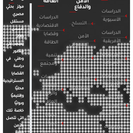
الأمن
العامة
والدفاع
مركز بحثي
الدراسات
مصري
الدراسات
الآسيوية
مستقل
التسلح
الاقتصادية
تأسس
الدراسات
وقضايا
الأمن
2018.
الأفريقية
الطاقة
يعتمد على
السيبراني
منظور
الدراسات
تنمية
التطرف
وطني في
الأمريكية
ومجتمع
دراسة
الإرهاب
القضايا
الدراسات
دراسات
والصراعات
الاستراتيجية
الأوروبية
الإعلام
المسلحة
محليًا
والرأي
وإقليميًا
الدراسات
العام
ودوليًا
العربية
خاصة تلك
والإقليمية
قضايا
التي تتصل
المرأة
بالأمن
الدراسات
والأسرة