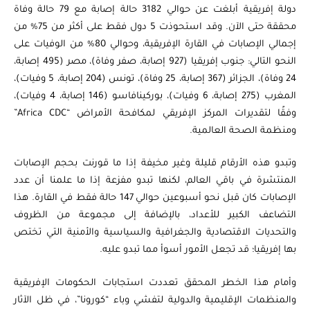
دولة إفريقية أبلغت عن حوالي 3182 حالة إصابة مع 79 حالة وفاة
محققة حتى الآن. وقد استحوذت 5 دول فقط على أكثر من 75% من
إجمالي الإصابات في القارة الإفريقية، وحوالي 80% من الوفيات على
النحو التالي: جنوب إفريقيا (927 إصابة، صفر وفاة)، مصر (495 إصابة،
24 وفاة)، الجزائر (367 إصابة، 25 وفاة)، تونس (204 إصابة، 5 وفيات)،
المغرب (275 إصابة، 6 وفيات)، بوركينافاسو (146 إصابة، 4 وفيات)،
وفقًا لتقديرات المركز الإفريقي لمكافحة الأمراض “Africa CDC”
ومنظمة الصحة العالمية.
وتبدو هذه الأرقام قليلة وغير مخيفة إذا ما قورنت بحجم الإصابات
المنتشرة في باقي العالم، لكنها تبدو مفزعة إذا ما علمنا أن عدد
الإصابات كان قبل نحو أسبوعين حوالي 147 حالة فقط في القارة. هذا
التضاعف الكبير للأعداد، بالإضافة إلى مجموعة من الظروف
والتحديات الاقتصادية والجغرافية والسياسية والأمنية التي تختص
بها إفريقيا؛ قد تجعل الأمور أسوأ مما تبدو عليه.
وأمام هذا الخطر المحقق تعددت استجابات الحكومات الإفريقية
والمنظمات الإقليمية والدولية لتفشي وباء “كورونا”، في ظل الآثار