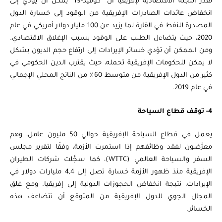
تُقدر اللجنة الاقتصادية لإفريقيا أن “كوفيد-19” يمكن أن يؤدي إلى
انخفاض عائدات الصادرات الإفريقية من الوقود إلى خسارة الدول
المصدرة للنفط في القارة لما يزيد عن 100 مليار دولار أمريكي في عام
2020، حيث يتضاءل الطلب على الوقود بسبب الإغلاق الاقتصادي.
ومن الممكن أن تؤدي خسائر الإيرادات إلى ارتفاع حجم الديون بشكل
لا يمكن للحكومات الإفريقية تحمله، حيث يقترب الدين الحكومي في
كثير من الدول الإفريقية من متوسط ​​60٪ من الناتج المحلي الإجمالي
في عام 2019.
4- توقف قطاع السياحة
يعمل في قطاع السياحة الإفريقية حوالي 50 مليون عامل، وهم
معرَّضون لفقد وظائفهم إذا استمرت الأزمة، وفقًا لتقرير مجلس
السفر والسياحة العالمي (WTTC)، كما سجَّلت شركات الطيران
الإفريقية منذ ظهور الأزمة خسارة تصل إلى 4,4 مليارات دولار في
الإيرادات، نتيجة انخفاض الحجوزات الدولية إلى إفريقيا. ومع غلق
المجال الجوي للدول الإفريقية من المتوقع أن تتضاعف هذه
الخسائر.