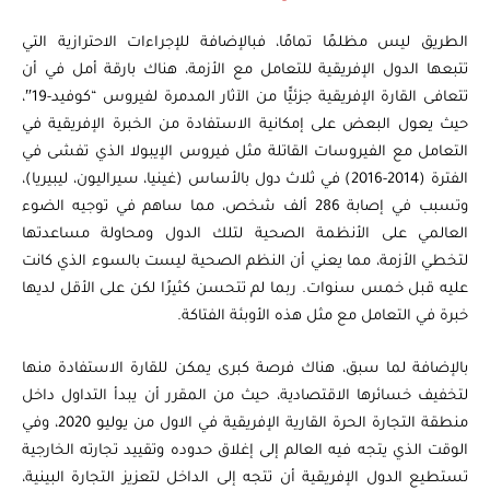
الطريق ليس مظلمًا تمامًا، فبالإضافة للإجراءات الاحترازية التي
تتبعها الدول الإفريقية للتعامل مع الأزمة، هناك بارقة أمل في أن
تتعافى القارة الإفريقية جزئيًّا من الآثار المدمرة لفيروس “كوفيد-19″،
حيث يعول البعض على إمكانية الاستفادة من الخبرة الإفريقية في
التعامل مع الفيروسات القاتلة مثل فيروس الإيبولا الذي تفشى في
الفترة (2014-2016) في ثلاث دول بالأساس (غينيا، سيراليون، ليبيريا)،
وتسبب في إصابة 286 ألف شخص، مما ساهم في توجيه الضوء
العالمي على الأنظمة الصحية لتلك الدول ومحاولة مساعدتها
لتخطي الأزمة، مما يعني أن النظم الصحية ليست بالسوء الذي كانت
عليه قبل خمس سنوات. ربما لم تتحسن كثيرًا لكن على الأقل لديها
خبرة في التعامل مع مثل هذه الأوبئة الفتاكة.
بالإضافة لما سبق، هناك فرصة كبرى يمكن للقارة الاستفادة منها
لتخفيف خسائرها الاقتصادية، حيث من المقرر أن يبدأ التداول داخل
منطقة التجارة الحرة القارية الإفريقية في الاول من يوليو 2020، وفي
الوقت الذي يتجه فيه العالم إلى إغلاق حدوده وتقييد تجارته الخارجية
تستطيع الدول الإفريقية أن تتجه إلى الداخل لتعزيز التجارة البينية،