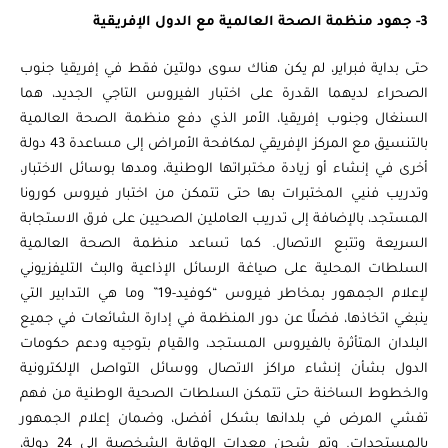
3- جهود منظمة الصحة العالمية مع الدول الإفريقية
حتى بداية فبراير، لم يكن هناك سوى دولتين فقط في إفريقيا جنوب
الصحراء لديهما القدرة على اختبار الفيروس التاجي الجديد، هما
السنغال وجنوب إفريقيا، الأمر الذي دفع منظمة الصحة العالمية
بالتنسيق مع المركز الإفريقي لمكافحة الأمراض إلى مساعدة 43 دولة
أخرى في إنشاء أو زيادة مختبراتها الوطنية، ومدها بوسائل الاختبار،
وتدريب فنيي المختبرات بها حتى تتمكن من اختبار فيروس كورونا
المستجد، بالإضافة إلى تدريب العاملين الصحيين على فرق الاستجابة
السريعة وتتبع الاتصال. كما تساعد منظمة الصحة العالمية
السلطات المحلية على صياغة الرسائل الإذاعية والبث التليفزيوني
لإعلام الجمهور بمخاطر فيروس “كوفيد-19” وما هي التدابير التي
ينبغي اتخاذها، فضلًا عن دور المنظمة في إدارة الشائعات في جميع
البلدان المتأثرة بالفيروس المستجد، والقيام بتوجيه ودعم حكومات
الدول بشأن إنشاء مراكز الاتصال ووسائل التواصل الإلكترونية
والخطوط الساخنة حتى تتمكن السلطات الصحية الوطنية من فهم
تفشي المرض في بلدانها بشكل أفضل، وضمان إعلام الجمهور
بالمستجدات. وتم شحن معدات الوقاية الشخصية إلى 24 دولة،