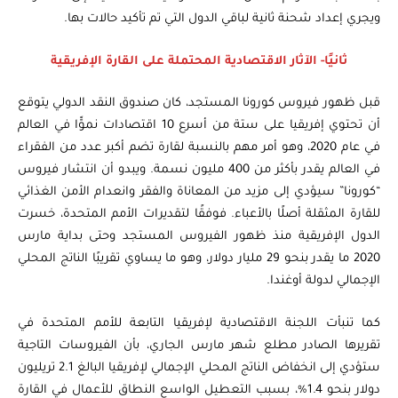
ويجري إعداد شحنة ثانية لباقي الدول التي تم تأكيد حالات بها.
ثانيًا- الآثار الاقتصادية المحتملة على القارة الإفريقية
قبل ظهور فيروس كورونا المستجد، كان صندوق النقد الدولي يتوقع
أن تحتوي إفريقيا على ستة من أسرع 10 اقتصادات نموًّا في العالم
في عام 2020، وهو أمر مهم بالنسبة لقارة تضم أكبر عدد من الفقراء
في العالم يقدر بأكثر من 400 مليون نسمة. ويبدو أن انتشار فيروس
“كورونا” سيؤدي إلى مزيد من المعاناة والفقر وانعدام الأمن الغذائي
للقارة المثقلة أصلًا بالأعباء. فوفقًا لتقديرات الأمم المتحدة، خسرت
الدول الإفريقية منذ ظهور الفيروس المستجد وحتى بداية مارس
2020 ما يقدر بنحو 29 مليار دولار، وهو ما يساوي تقريبًا الناتج المحلي
الإجمالي لدولة أوغندا.
كما تنبأت اللجنة الاقتصادية لإفريقيا التابعة للأمم المتحدة في
تقريرها الصادر مطلع شهر مارس الجاري، بأن الفيروسات التاجية
ستؤدي إلى انخفاض الناتج المحلي الإجمالي لإفريقيا البالغ 2.1 تريليون
دولار بنحو 1.4%، بسبب التعطيل الواسع النطاق للأعمال في القارة