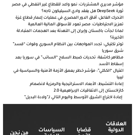
مؤشر مديري المشتريات: نمو واعد للقطاع غير النفطي في مصر
ثورة DeepSeek هل يفقد وادي السيليكون تاجه؟
التحرك الفاعل: آفاق الدور المصري في عمليات إعمار قطاع غزة
تعزيز الاحتياطيات: مصر تعود للأسواق المالية العالمية
لماذا لجأت باكستان وإيران إلى التهدئة بعد الهجمات المتبادلة
الأخيرة؟
توتر تكتيكي: تجدد المواجهات بين النظام السوري وقوات “قسد”
شرق سوريا
مظاهر كاشفة: تحديات ضبط السلاح “السائب” في سوريا بعد
إسقاط الأسد
اغتيال “الككلي”: مؤشر خطر يعمق الأزمة الأمنية والسياسية في
ليبيا
إعادة التنشيط: الأبعاد الاستراتيجية والرمزية لانضمام
كازاخستان إلى الاتفاقيات الإبراهيمية 2.0
إعادة اختراع الشرق الأوسط واليوم التالي لـ”ولادة البديل”
العلاقات
الدولية
قضايا
السياسات
من نحن