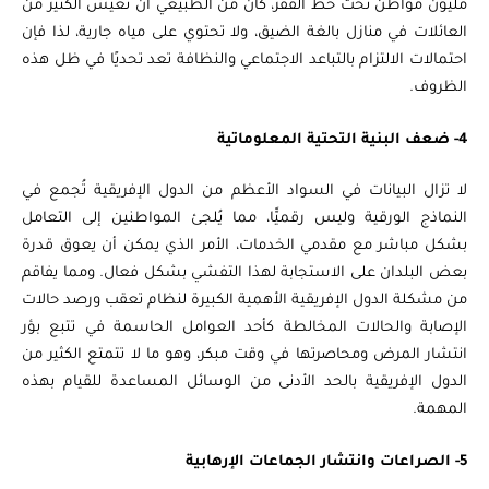
مليون مواطن تحت خط الفقر، كان من الطبيعي أن تعيش الكثير من
العائلات في منازل بالغة الضيق، ولا تحتوي على مياه جارية، لذا فإن
احتمالات الالتزام بالتباعد الاجتماعي والنظافة تعد تحديًا في ظل هذه
الظروف.
4- ضعف البنية التحتية المعلوماتية
لا تزال البيانات في السواد الأعظم من الدول الإفريقية تُجمع في
النماذج الورقية وليس رقميًّا، مما يُلجئ المواطنين إلى التعامل
بشكل مباشر مع مقدمي الخدمات، الأمر الذي يمكن أن يعوق قدرة
بعض البلدان على الاستجابة لهذا التفشي بشكل فعال. ومما يفاقم
من مشكلة الدول الإفريقية الأهمية الكبيرة لنظام تعقب ورصد حالات
الإصابة والحالات المخالطة كأحد العوامل الحاسمة في تتبع بؤر
انتشار المرض ومحاصرتها في وقت مبكر، وهو ما لا تتمتع الكثير من
الدول الإفريقية بالحد الأدنى من الوسائل المساعدة للقيام بهذه
المهمة.
5- الصراعات وانتشار الجماعات الإرهابية