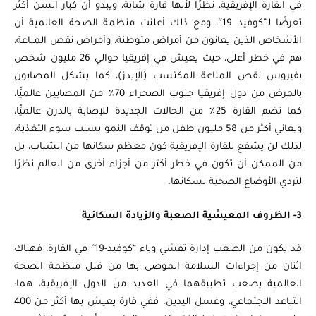
في القارة الإفريقية، نظرًا لأنها قارة شابة، ويبدو أن كبار السن أكثر
تعرضًا لـ”كوفيد 19″، ومع ذلك أعلنت منظمة الصحة العالمية أن
الأشخاص الذين يعانون من أمراض متوطنة، وأمراض نقص المناعة،
هم في خطر أعلى، حيث يعيش في إفريقيا حوالي 26 مليون شخص
بفيروس نقص المناعة المكتسب (الإيدز)، كما يشكل المصابون
بالمرض من دول إفريقيا جنوب الصحراء 70٪ من المصابين عالميًّا،
كما تضم القارة 25٪ من الحالات الجديدة للإصابة بالدرن عالميًّا،
ويعاني أكثر من 58 مليون طفل من توقف النمو بسبب سوء التغذية،
لذلك لن يشفع للقارة الإفريقية كون معظم سكانها من الشباب، بل
من الممكن أن تكون في خطر أكثر من أجزاء أخرى من العالم نظرًا
لتردي الأوضاع الصحية لسكانها.
3- الظروف المعيشية الصعبة والزيادة السكانية
قد يكون من الصعب إدارة تفشي وباء “كوفيد-19” في القارة، فهناك
اثنان من إجراءات السلامة الموصى بها من قبل منظمة الصحة
العالمية يصعب تطبيقهما في العديد من الدول الإفريقية، هما:
التباعد الاجتماعي، وغسل اليدين. ففي قارة يعيش بها أكثر من 400