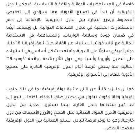
خاصة في المستحضرات الدوائية والأغذية الأساسية، فيمكن للدول
الإفريقية أن تبدأ في تصنيع الأدوية، مما سيؤدي إلى تخفيض
أسعارها، ويعزز التجارة بين الدول الإفريقية، بالإضافة إلى دعم
الاستثمارات المحلية في مجال الصناعات الدوائية، بل ويساعد أيضًا
في ضمان جودة وسلامة الواردات، والمساهمة في الاستدامة
المالية مع تزايد فواتير الاستيراد عبر القارة، حيث تنفق إفريقيا 16 مليار
دولار أمريكي سنويًّا على الأدوية، وتعتمد بشكل أساسي في استيراده
على الصين وأوروبا وآسيا، وهي دول تتأثر بشدة بجائحة “كوفيد-19”
الحالية، مما يعطي فرصة أمام الدول الإفريقية القادرة على تصنيع
الأدوية للنفاذ إلى الأسواق الإفريقية.
كما أن ما يزيد قليلًا عن اثنتي عشرة دولة إفريقية بما في ذلك جنوب
إفريقيا وغانا وكوت ديفوار هي مصدر صافٍ للغذاء، لكنها لا تبيع إلى
حد كبير منتجاتها داخل القارة، بينما تستورد العديد من الدول
الإفريقية الأخرى المواد الغذائية مثل القمح والأرز والأسماك من دول
خارجية، وهو ما يوفر فرصة لتبادل السلع الغذائية بين الدول الإفريقية
بعضها البعض.