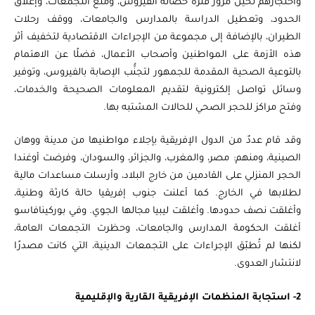
واحتجازهم لحين مرور فترة حضانة الفيروس، ومنع التجمعات، وإغلاق
الحدود، وتعطيل الدراسة بالمدارس والجامعات، ووقف رحلات
الطيران، بالإضافة إلى مجموعة من الإجراءات الاقتصادية لتخفيف أثر
هذه الأزمة على المواطنين وأصحاب الأعمال، فضلًا عن الاهتمام
بالتوعية الصحية المقدمة للجمهور لتجنُّب الإصابة بالفيروس، وتوفير
وسائل تواصل إلكترونية لتقديم المعلومات الصحيحة والخدمات،
وفتح مراكز للحجر الصحي للحالات المشتبه بها.
وقد قام عددٌ من الدول الإفريقية بإجلاء مواطنيها من مدينة ووهان
الصينية، ومنهم: مصر، والمغرب، والجزائر، والسودان، وفرضت أوغندا
الحجر المنزلي على القادمين من خارج البلاد، وأرسلت مساعدات مالية
لطلابها في الخارج. كما أعلنت جنوب إفريقيا حالة كارثة وطنية،
وأغلقت نصف حدودها. وأغلقت ليبيا مجالها الجوي. وفي بوركينافاسو
أغلقت الحكومة المدارس والجامعات، وحظرت التجمعات العامة،
لكنها لم تُطبّق الإجراءات على التجمعات الدينية، التي كانت مصدرًا
لانتشار العدوى.
2- استجابة المنظمات الإفريقية القارية والإقليمية