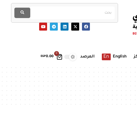
0
En
ز
English
المرصد
EGP
0.00