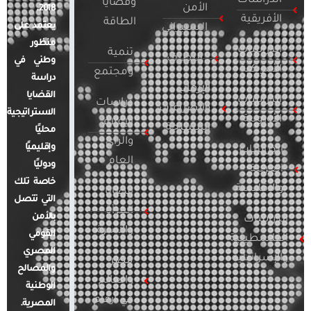
الدراسات
وقضايا
الأمن
2018.
الأفريقية
الطاقة
يعتمد على
السيبراني
منظور
الدراسات
تنمية
التطرف
وطني في
الأمريكية
ومجتمع
دراسة
الإرهاب
القضايا
الدراسات
دراسات
والصراعات
الاستراتيجية
الأوروبية
الإعلام
المسلحة
محليًا
والرأي
وإقليميًا
الدراسات
العام
ودوليًا
العربية
خاصة تلك
والإقليمية
قضايا
التي تتصل
المرأة
بالأمن
الدراسات
والأسرة
القومي
الفلسطينية
المصري
والإسرائيلية
مصر
والمصالح
والعالم
الوطنية
في أرقام
المصرية.