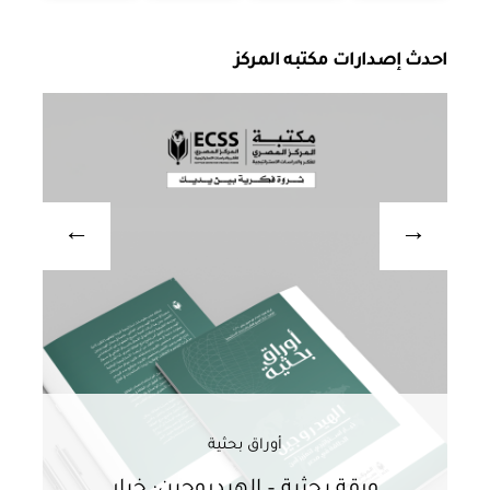
احدث إصدارات مكتبه المركز
أوراق بحثية
ورقة بحثية – الهيدروجين: خيار
و