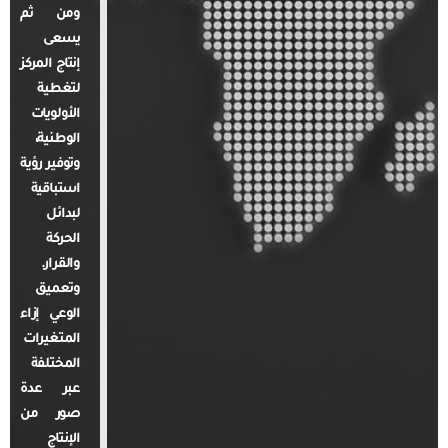
ومن ثم
يسعى
إنتاج المركز
لتغطية
الأولويات
الوطنية،
وتوفير رؤية
استباقية
لبدائل
الحركة
والقرار.
وتعميق
الوعي إزاء
المتغيرات
المختلفة
عبر عدة
صور من
الإنتاج