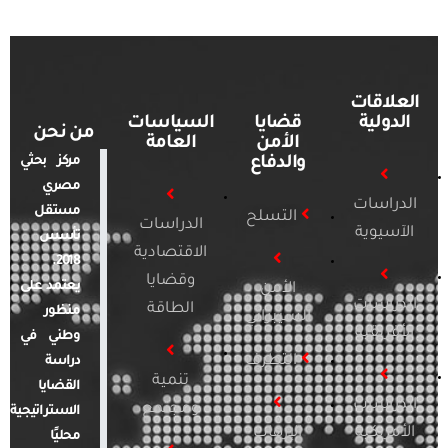
العلاقات
الدولية
قضايا
السياسات
من نحن
الأمن
العامة
والدفاع
مركز بحثي
مصري
الدراسات
مستقل
التسلح
الدراسات
الآسيوية
تأسس
الاقتصادية
2018.
وقضايا
يعتمد على
الأمن
الدراسات
الطاقة
منظور
السيبراني
الأفريقية
وطني في
التطرف
دراسة
تنمية
القضايا
الدراسات
ومجتمع
الاستراتيجية
الأمريكية
الإرهاب
محليًا