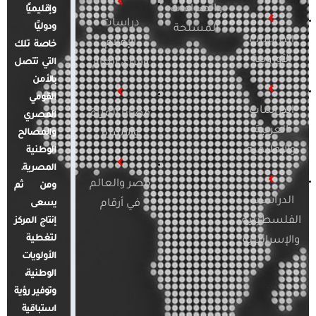
والصراعات
وإقليميًا
دراسات
ودوليًا
المسلحة
الدراسات
الإعلام
خاصة تلك
الأوروبية
والرأي العام
التي تتصل
بالأمن
القومي
الدراسات
قضايا المرأة
المصري
العربية
والأسرة
والمصالح
والإقليمية
الوطنية
المصرية.
مصر والعالم
ومن ثم
الدراسات
في أرقام
يسعى
الفلسطينية
إنتاج المركز
لتغطية
والإسرائيلية
الأولويات
الوطنية،
وتوفير رؤية
استباقية